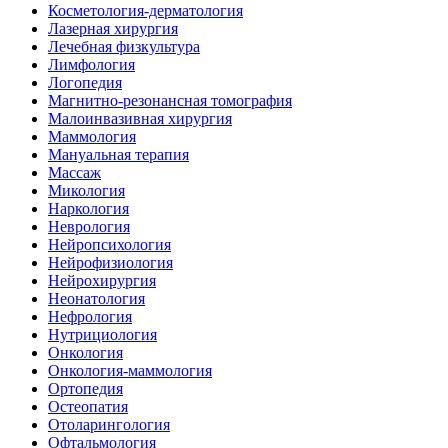
Косметология-дерматология
Лазерная хирургия
Лечебная физкультура
Лимфология
Логопедия
Магнитно-резонансная томография
Малоинвазивная хирургия
Маммология
Мануальная терапия
Массаж
Микология
Наркология
Неврология
Нейропсихология
Нейрофизиология
Нейрохирургия
Неонатология
Нефрология
Нутрициология
Онкология
Онкология-маммология
Ортопедия
Остеопатия
Отоларингология
Офтальмология