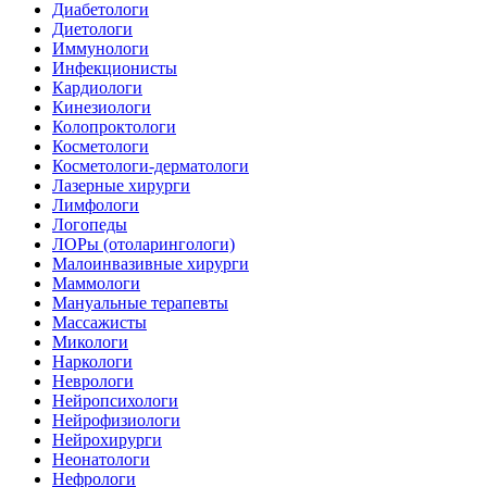
Диабетологи
Диетологи
Иммунологи
Инфекционисты
Кардиологи
Кинезиологи
Колопроктологи
Косметологи
Косметологи-дерматологи
Лазерные хирурги
Лимфологи
Логопеды
ЛОРы (отоларингологи)
Малоинвазивные хирурги
Маммологи
Мануальные терапевты
Массажисты
Микологи
Наркологи
Неврологи
Нейропсихологи
Нейрофизиологи
Нейрохирурги
Неонатологи
Нефрологи