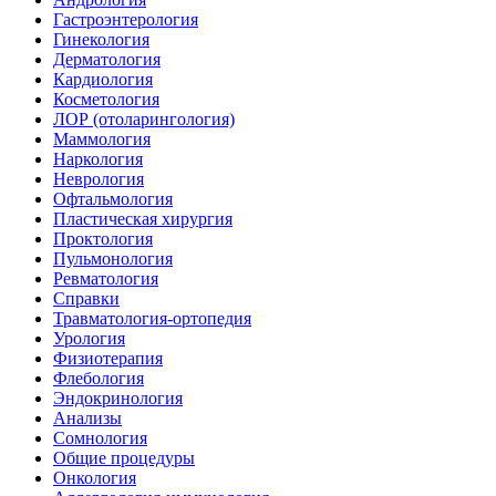
Гастроэнтерология
Гинекология
Дерматология
Кардиология
Косметология
ЛОР (отоларингология)
Маммология
Наркология
Неврология
Офтальмология
Пластическая хирургия
Проктология
Пульмонология
Ревматология
Справки
Травматология-ортопедия
Урология
Физиотерапия
Флебология
Эндокринология
Анализы
Сомнология
Общие процедуры
Онкология