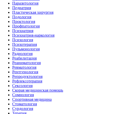
Паразитология
Педиатрия
Пластическая хирургия
Подология
Проктология
Профпатология
Психиатрия
Психиатрия-наркология
Психология
Психотерапия
Пульмонология
Радиология
Реабилитация
Реаниматология
Ревматология
Рентгенология
Репродуктология
Рефлексотерапия
Сексология
Скорая медицинская помощь
Сомнология
Спортивная медицина
Стоматология
Сурдология
Терапия