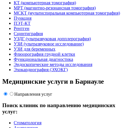
КТ (компьютерная томография)
МРТ (магнитно-резонансная томография)
МСКТ (мультиспиральная компьютерная томография)
Пункция
ПЭТ-КТ
Рентген
Сцинтиграфия
УЗДГ (ультразвуковая допплерография)
УЗИ (ультразвуковое исследование)
УЗИ для беременных
Флюорография грудной клетки
Функциональная диагностика
Эндоскопические методы исследования
Эхокардиография (ЭХОКГ)
Медицинские услуги в Барнауле
Направления услуг
Поиск клиник по направлению медицинских
услуг:
Стоматология
Андрология