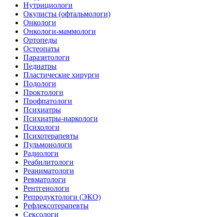
Нутрициологи
Окулисты (офтальмологи)
Онкологи
Онкологи-маммологи
Ортопеды
Остеопаты
Паразитологи
Педиатры
Пластические хирурги
Подологи
Проктологи
Профпатологи
Психиатры
Психиатры-наркологи
Психологи
Психотерапевты
Пульмонологи
Радиологи
Реабилитологи
Реаниматологи
Ревматологи
Рентгенологи
Репродуктологи (ЭКО)
Рефлексотерапевты
Сексологи