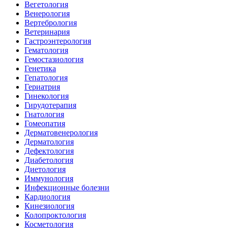
Вегетология
Венерология
Вертебрология
Ветеринария
Гастроэнтерология
Гематология
Гемостазиология
Генетика
Гепатология
Гериатрия
Гинекология
Гирудотерапия
Гнатология
Гомеопатия
Дерматовенерология
Дерматология
Дефектология
Диабетология
Диетология
Иммунология
Инфекционные болезни
Кардиология
Кинезиология
Колопроктология
Косметология