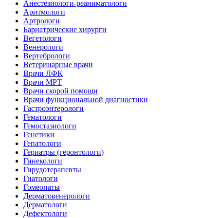
Анестезиологи-реаниматологи
Аритмологи
Артрологи
Бариатрические хирурги
Вегетологи
Венерологи
Вертебрологи
Ветеринарные врачи
Врачи ЛФК
Врачи МРТ
Врачи скорой помощи
Врачи функциональной диагностики
Гастроэнтерологи
Гематологи
Гемостазиологи
Генетики
Гепатологи
Гериатры (геронтологи)
Гинекологи
Гирудотерапевты
Гнатологи
Гомеопаты
Дерматовенерологи
Дерматологи
Дефектологи