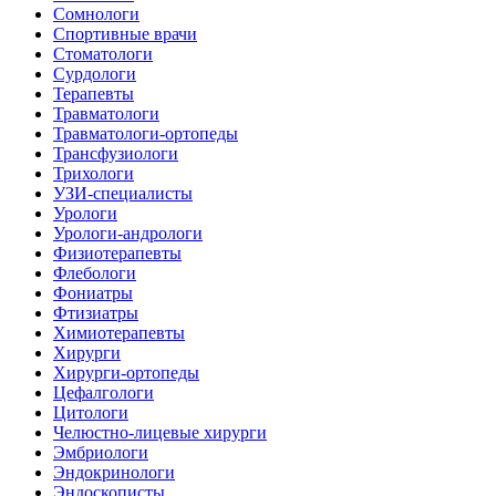
Сомнологи
Спортивные врачи
Стоматологи
Сурдологи
Терапевты
Травматологи
Травматологи-ортопеды
Трансфузиологи
Трихологи
УЗИ-специалисты
Урологи
Урологи-андрологи
Физиотерапевты
Флебологи
Фониатры
Фтизиатры
Химиотерапевты
Хирурги
Хирурги-ортопеды
Цефалгологи
Цитологи
Челюстно-лицевые хирурги
Эмбриологи
Эндокринологи
Эндоскописты