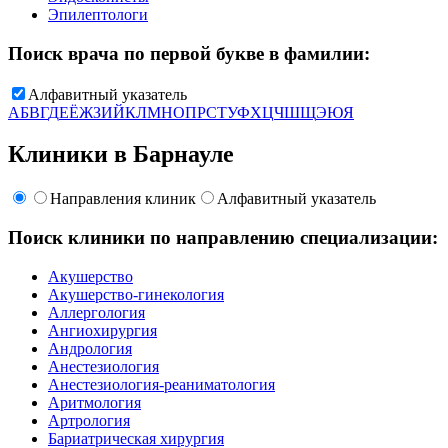
Эпилептологи
Поиск врача по первой букве в фамилии:
Алфавитный указатель
А
Б
В
Г
Д
Е
Ё
Ж
З
И
Й
К
Л
М
Н
О
П
Р
С
Т
У
Ф
Х
Ц
Ч
Ш
Щ
Э
Ю
Я
Клиники в Барнауле
Направления клиник
Алфавитный указатель
Поиск клиники по направлению специализации:
Акушерство
Акушерство-гинекология
Аллергология
Ангиохирургия
Андрология
Анестезиология
Анестезиология-реаниматология
Аритмология
Артрология
Бариатрическая хирургия