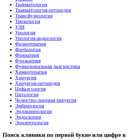
Травматология
Травматология-ортопедия
Трансфузиология
Трихология
УЗИ
Урология
Урология-андрология
Физиотерапия
Флебология
Фониатрия
Фтизиатрия
Функциональная диагностика
Химиотерапия
Хирургия
Хирургия-ортопедия
Цефалгология
Цитология
Челюстно-лицевая хирургия
Эмбриология
Эндокринология
Эндоскопия
Эпилептология
Поиск клиники по первой букве или цифре в