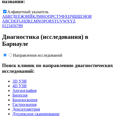
названии:
Алфавитный указатель
А
Б
В
Г
Д
Е
Ё
Ж
З
И
Й
К
Л
М
Н
О
П
Р
С
Т
У
Ф
Х
Ц
Ч
Ш
Щ
Э
Ю
Я
A
B
C
D
E
F
G
H
I
J
K
L
M
N
O
P
Q
R
S
T
U
V
W
X
Y
Z
0
1
2
3
4
5
6
7
8
9
Диагностика (исследования) в
Барнауле
Направления исследований
Поиск клиник по направлению диагностических
исследований:
3D УЗИ
4D УЗИ
Ангиография
Биопсия
Бронхоскопия
Гастроскопия
Денситометрия
Дуплексное сканирование