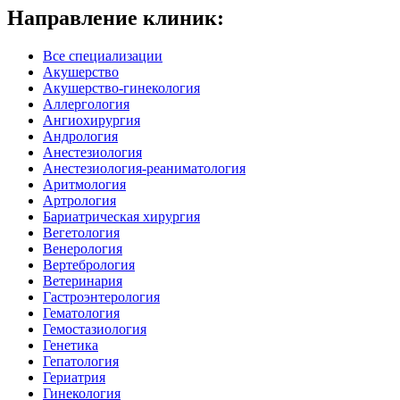
Направление клиник:
Все специализации
Акушерство
Акушерство-гинекология
Аллергология
Ангиохирургия
Андрология
Анестезиология
Анестезиология-реаниматология
Аритмология
Артрология
Бариатрическая хирургия
Вегетология
Венерология
Вертебрология
Ветеринария
Гастроэнтерология
Гематология
Гемостазиология
Генетика
Гепатология
Гериатрия
Гинекология