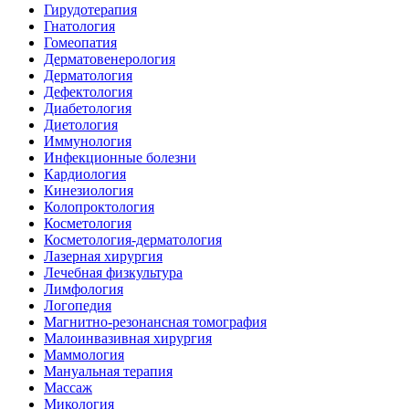
Гирудотерапия
Гнатология
Гомеопатия
Дерматовенерология
Дерматология
Дефектология
Диабетология
Диетология
Иммунология
Инфекционные болезни
Кардиология
Кинезиология
Колопроктология
Косметология
Косметология-дерматология
Лазерная хирургия
Лечебная физкультура
Лимфология
Логопедия
Магнитно-резонансная томография
Малоинвазивная хирургия
Маммология
Мануальная терапия
Массаж
Микология