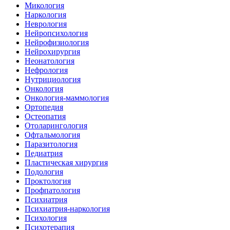
Микология
Наркология
Неврология
Нейропсихология
Нейрофизиология
Нейрохирургия
Неонатология
Нефрология
Нутрициология
Онкология
Онкология-маммология
Ортопедия
Остеопатия
Отоларингология
Офтальмология
Паразитология
Педиатрия
Пластическая хирургия
Подология
Проктология
Профпатология
Психиатрия
Психиатрия-наркология
Психология
Психотерапия