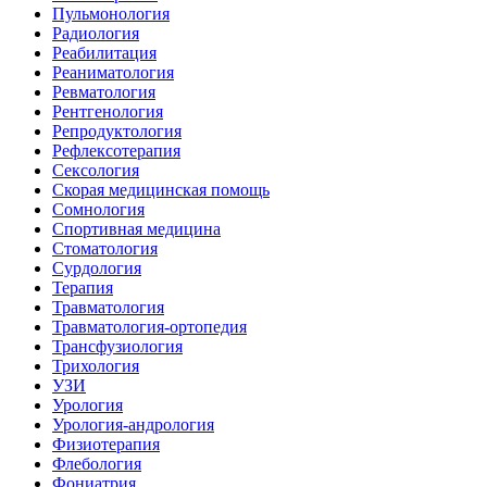
Пульмонология
Радиология
Реабилитация
Реаниматология
Ревматология
Рентгенология
Репродуктология
Рефлексотерапия
Сексология
Скорая медицинская помощь
Сомнология
Спортивная медицина
Стоматология
Сурдология
Терапия
Травматология
Травматология-ортопедия
Трансфузиология
Трихология
УЗИ
Урология
Урология-андрология
Физиотерапия
Флебология
Фониатрия