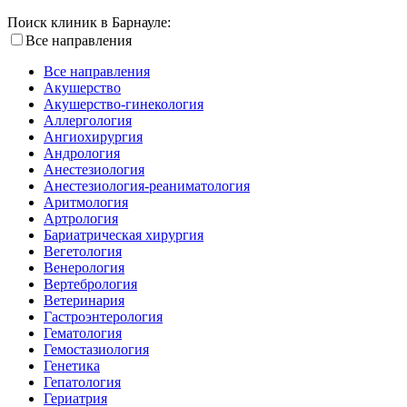
Поиск клиник в Барнауле:
Все направления
Все направления
Акушерство
Акушерство-гинекология
Аллергология
Ангиохирургия
Андрология
Анестезиология
Анестезиология-реаниматология
Аритмология
Артрология
Бариатрическая хирургия
Вегетология
Венерология
Вертебрология
Ветеринария
Гастроэнтерология
Гематология
Гемостазиология
Генетика
Гепатология
Гериатрия