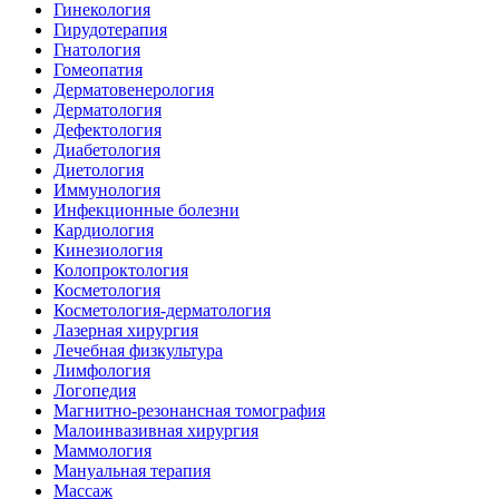
Гинекология
Гирудотерапия
Гнатология
Гомеопатия
Дерматовенерология
Дерматология
Дефектология
Диабетология
Диетология
Иммунология
Инфекционные болезни
Кардиология
Кинезиология
Колопроктология
Косметология
Косметология-дерматология
Лазерная хирургия
Лечебная физкультура
Лимфология
Логопедия
Магнитно-резонансная томография
Малоинвазивная хирургия
Маммология
Мануальная терапия
Массаж