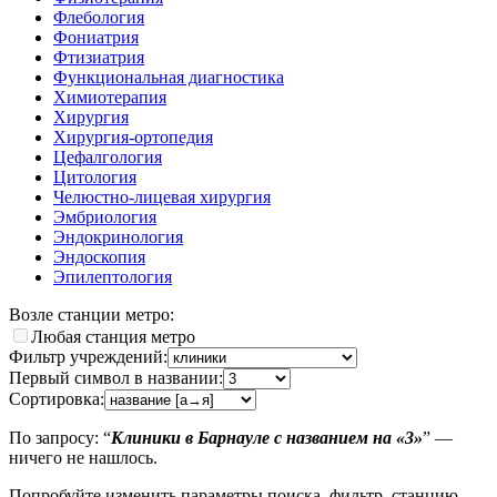
Флебология
Фониатрия
Фтизиатрия
Функциональная диагностика
Химиотерапия
Хирургия
Хирургия-ортопедия
Цефалгология
Цитология
Челюстно-лицевая хирургия
Эмбриология
Эндокринология
Эндоскопия
Эпилептология
Возле станции метро:
Любая станция метро
Фильтр учреждений:
Первый символ в названии:
Сортировка:
По запросу: “
Клиники в Барнауле с названием на «3»
” —
ничего не нашлось.
Попробуйте изменить параметры поиска, фильтр, станцию