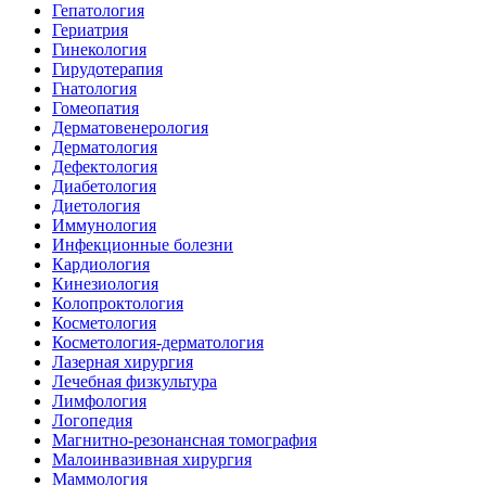
Гепатология
Гериатрия
Гинекология
Гирудотерапия
Гнатология
Гомеопатия
Дерматовенерология
Дерматология
Дефектология
Диабетология
Диетология
Иммунология
Инфекционные болезни
Кардиология
Кинезиология
Колопроктология
Косметология
Косметология-дерматология
Лазерная хирургия
Лечебная физкультура
Лимфология
Логопедия
Магнитно-резонансная томография
Малоинвазивная хирургия
Маммология