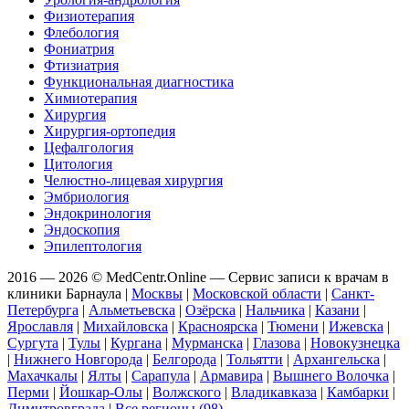
Физиотерапия
Флебология
Фониатрия
Фтизиатрия
Функциональная диагностика
Химиотерапия
Хирургия
Хирургия-ортопедия
Цефалгология
Цитология
Челюстно-лицевая хирургия
Эмбриология
Эндокринология
Эндоскопия
Эпилептология
2016 — 2026 © MedCentr.Online — Сервис записи к врачам в
клиники Барнаула
|
Москвы
|
Московской области
|
Санкт-
Петербурга
|
Альметьевска
|
Озёрска
|
Нальчика
|
Казани
|
Ярославля
|
Михайловска
|
Красноярска
|
Тюмени
|
Ижевска
|
Сургута
|
Тулы
|
Кургана
|
Мурманска
|
Глазова
|
Новокузнецка
|
Нижнего Новгорода
|
Белгорода
|
Тольятти
|
Архангельска
|
Махачкалы
|
Ялты
|
Сарапула
|
Армавира
|
Вышнего Волочка
|
Перми
|
Йошкар-Олы
|
Волжского
|
Владикавказа
|
Камбарки
|
Димитровграда
|
Все регионы (98)
.