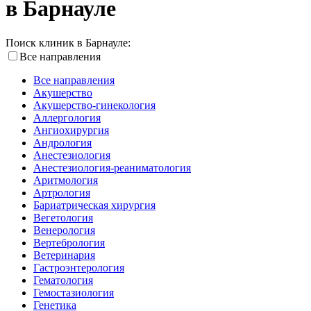
в Барнауле
Поиск клиник в Барнауле:
Все направления
Все направления
Акушерство
Акушерство-гинекология
Аллергология
Ангиохирургия
Андрология
Анестезиология
Анестезиология-реаниматология
Аритмология
Артрология
Бариатрическая хирургия
Вегетология
Венерология
Вертебрология
Ветеринария
Гастроэнтерология
Гематология
Гемостазиология
Генетика