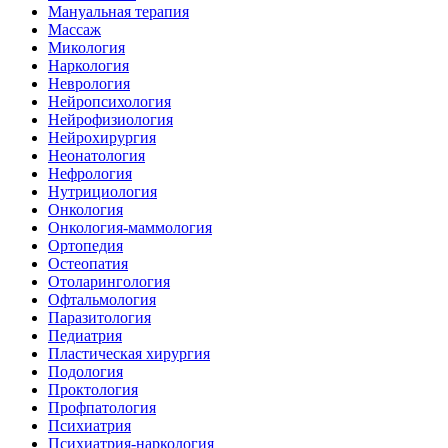
Мануальная терапия
Массаж
Микология
Наркология
Неврология
Нейропсихология
Нейрофизиология
Нейрохирургия
Неонатология
Нефрология
Нутрициология
Онкология
Онкология-маммология
Ортопедия
Остеопатия
Отоларингология
Офтальмология
Паразитология
Педиатрия
Пластическая хирургия
Подология
Проктология
Профпатология
Психиатрия
Психиатрия-наркология