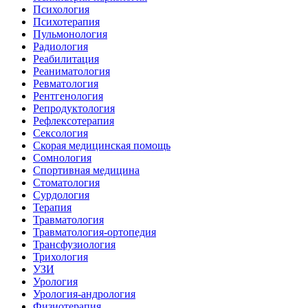
Психология
Психотерапия
Пульмонология
Радиология
Реабилитация
Реаниматология
Ревматология
Рентгенология
Репродуктология
Рефлексотерапия
Сексология
Скорая медицинская помощь
Сомнология
Спортивная медицина
Стоматология
Сурдология
Терапия
Травматология
Травматология-ортопедия
Трансфузиология
Трихология
УЗИ
Урология
Урология-андрология
Физиотерапия