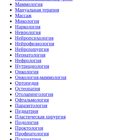
Маммология
Мануальная терапия
Массаж
Микология
Наркология
Неврология
Нейропсихология
Нейрофизиология
Нейрохирургия
Неонатология
Нефрология
Нутрициология
Онкология
Онкология-маммология
Ортопедия
Остеопатия
Отоларингология
Офтальмология
Паразитология
Педиатрия
Пластическая хирургия
Подология
Проктология
Профпатология
Психиатрия