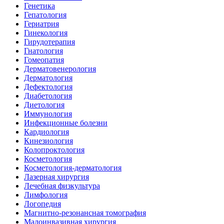
Генетика
Гепатология
Гериатрия
Гинекология
Гирудотерапия
Гнатология
Гомеопатия
Дерматовенерология
Дерматология
Дефектология
Диабетология
Диетология
Иммунология
Инфекционные болезни
Кардиология
Кинезиология
Колопроктология
Косметология
Косметология-дерматология
Лазерная хирургия
Лечебная физкультура
Лимфология
Логопедия
Магнитно-резонансная томография
Малоинвазивная хирургия