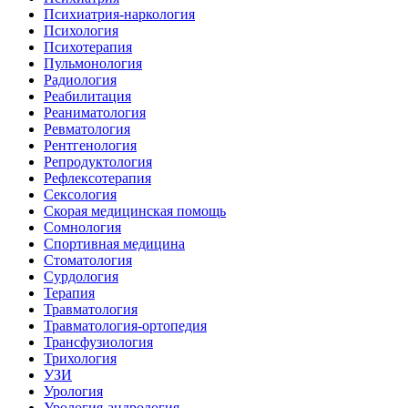
Психиатрия-наркология
Психология
Психотерапия
Пульмонология
Радиология
Реабилитация
Реаниматология
Ревматология
Рентгенология
Репродуктология
Рефлексотерапия
Сексология
Скорая медицинская помощь
Сомнология
Спортивная медицина
Стоматология
Сурдология
Терапия
Травматология
Травматология-ортопедия
Трансфузиология
Трихология
УЗИ
Урология
Урология-андрология