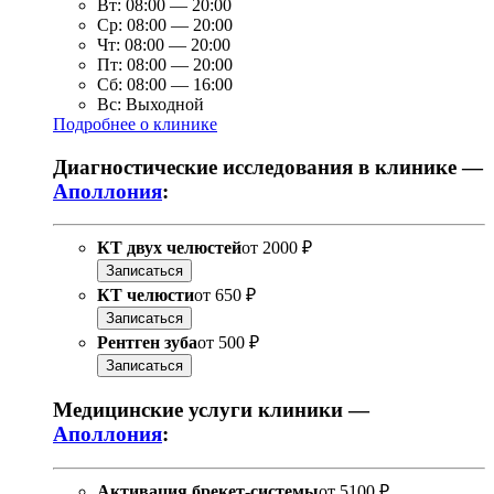
Вт:
08:00
—
20:00
Ср:
08:00
—
20:00
Чт:
08:00
—
20:00
Пт:
08:00
—
20:00
Сб:
08:00
—
16:00
Вс:
Выходной
Подробнее о клинике
Диагностические исследования в клинике —
Аполлония
:
КТ двух челюстей
от
2000 ₽
Записаться
КТ челюсти
от
650 ₽
Записаться
Рентген зуба
от
500 ₽
Записаться
Медицинские услуги клиники —
Аполлония
:
Активация брекет-системы
от
5100 ₽