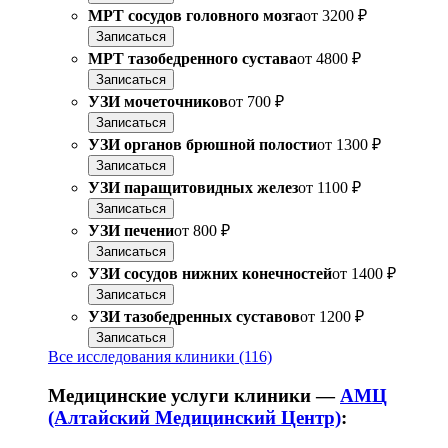
МРТ сосудов головного мозга
от
3200 ₽
Записаться
МРТ тазобедренного сустава
от
4800 ₽
Записаться
УЗИ мочеточников
от
700 ₽
Записаться
УЗИ органов брюшной полости
от
1300 ₽
Записаться
УЗИ паращитовидных желез
от
1100 ₽
Записаться
УЗИ печени
от
800 ₽
Записаться
УЗИ сосудов нижних конечностей
от
1400 ₽
Записаться
УЗИ тазобедренных суставов
от
1200 ₽
Записаться
Все исследования клиники (116)
Медицинские услуги клиники —
АМЦ
(Алтайский Медицинский Центр)
: