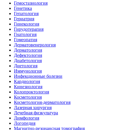
Гемостазиология
Генетика
Гепатология
Гериатрия
Гинекология
Гирудотерапия
Гнатология
Гомеопатия
Дерматовенерология
Дерматология
Дефектология
Диабетология
Диетология
Иммунология
Инфекционные болезни
Кардиология
Кинезиология
Колопроктология
Косметология
Косметология-дерматология
Лазерная хирургия
Лечебная физкультура
Лимфология
Логопедия
Магнитно-резонансная томография