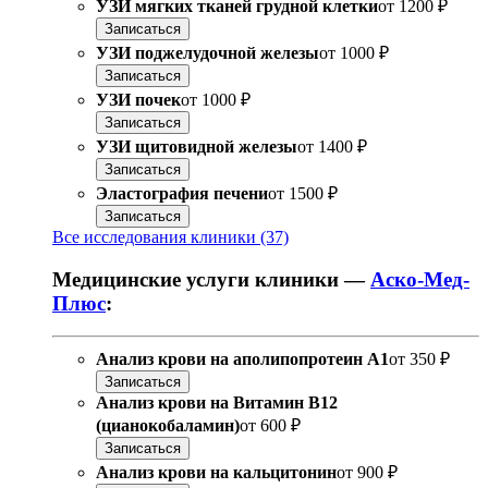
УЗИ мягких тканей грудной клетки
от
1200 ₽
Записаться
УЗИ поджелудочной железы
от
1000 ₽
Записаться
УЗИ почек
от
1000 ₽
Записаться
УЗИ щитовидной железы
от
1400 ₽
Записаться
Эластография печени
от
1500 ₽
Записаться
Все исследования клиники (37)
Медицинские услуги клиники —
Аско-Мед-
Плюс
:
Анализ крови на аполипопротеин А1
от
350 ₽
Записаться
Анализ крови на Витамин B12
(цианокобаламин)
от
600 ₽
Записаться
Анализ крови на кальцитонин
от
900 ₽