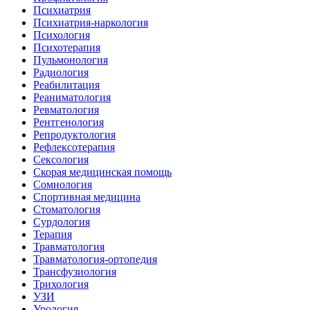
Психиатрия
Психиатрия-наркология
Психология
Психотерапия
Пульмонология
Радиология
Реабилитация
Реаниматология
Ревматология
Рентгенология
Репродуктология
Рефлексотерапия
Сексология
Скорая медицинская помощь
Сомнология
Спортивная медицина
Стоматология
Сурдология
Терапия
Травматология
Травматология-ортопедия
Трансфузиология
Трихология
УЗИ
Урология