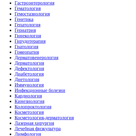
Гастроэнтерология
Гематология
Гемостазиология
Генетика
Гепатология
Гериатрия
Гинекология
Гирудотерапия
Гнатология
Гомеопатия
Дерматовенерология
Дерматология
Дефектология
Диабетология
Диетология
Иммунология
Инфекционные болезни
Кардиология
Кинезиология
Колопроктология
Косметология
Косметология-дерматология
Лазерная хирургия
Лечебная физкультура
Лимфология