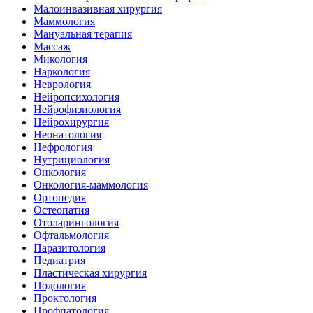
Малоинвазивная хирургия
Маммология
Мануальная терапия
Массаж
Микология
Наркология
Неврология
Нейропсихология
Нейрофизиология
Нейрохирургия
Неонатология
Нефрология
Нутрициология
Онкология
Онкология-маммология
Ортопедия
Остеопатия
Отоларингология
Офтальмология
Паразитология
Педиатрия
Пластическая хирургия
Подология
Проктология
Профпатология