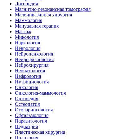
Логопедия
Магнитно-резонансная томография
Малоинвазивная хирургия
Маммология
Мануальная терапия
Массаж
Микология
Наркология
Неврология
Нейропсихология
Нейрофизиология
Нейрохирургия
Неонатология
Нефрология
Нутрициология
Онкология
Онкология-маммология
Ортопедия
Остеопатия
Отоларингология
Офтальмология
Паразитология
Педиатрия
Пластическая хирургия
Подология