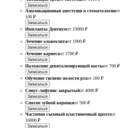
Записаться
Аппликационная анестезия в стоматологии
от
100 ₽
Записаться
Импланты Дентиум
от
33000 ₽
Записаться
Лечение альвеолита
от
1000 ₽
Записаться
Лечение кариеса
от
3700 ₽
Записаться
Наложение девитализирующей пасты
от
700 ₽
Записаться
Обучение гигиене полости рта
от
100 ₽
Записаться
Синус-лифтинг закрытый
от
4000 ₽
Записаться
Снятие зубной коронки
от
500 ₽
Записаться
Частично съемный пластиночный протез
от
16000 ₽
Записаться