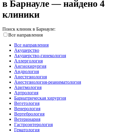
в Барнауле — найдено 4
клиники
Поиск клиник в Барнауле:
Все направления
Все направления
Акушерство
Акушерство-гинекология
Аллергология
Ангиохирургия
Андрология
Анестезиология
Анестезиология-реаниматология
Аритмология
Артрология
Бариатрическая хирургия
Вегетология
Венерология
Вертебрология
Ветеринария
Гастроэнтерология
Гематология