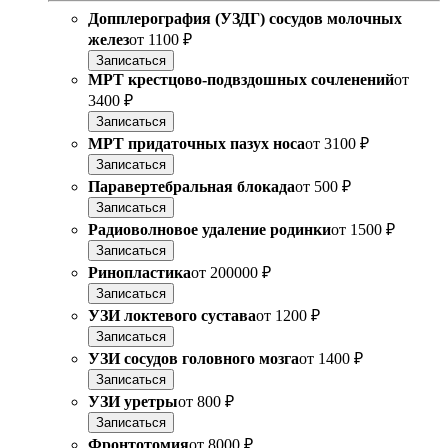
Допплерография (УЗДГ) сосудов молочных
желез
от
1100 ₽
Записаться
МРТ крестцово-подвздошных сочленений
от
3400 ₽
Записаться
МРТ придаточных пазух носа
от
3100 ₽
Записаться
Паравертебральная блокада
от
500 ₽
Записаться
Радиоволновое удаление родинки
от
1500 ₽
Записаться
Ринопластика
от
200000 ₽
Записаться
УЗИ локтевого сустава
от
1200 ₽
Записаться
УЗИ сосудов головного мозга
от
1400 ₽
Записаться
УЗИ уретры
от
800 ₽
Записаться
Фронтотомия
от
8000 ₽