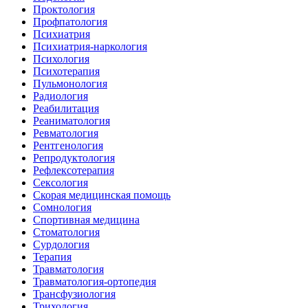
Проктология
Профпатология
Психиатрия
Психиатрия-наркология
Психология
Психотерапия
Пульмонология
Радиология
Реабилитация
Реаниматология
Ревматология
Рентгенология
Репродуктология
Рефлексотерапия
Сексология
Скорая медицинская помощь
Сомнология
Спортивная медицина
Стоматология
Сурдология
Терапия
Травматология
Травматология-ортопедия
Трансфузиология
Трихология