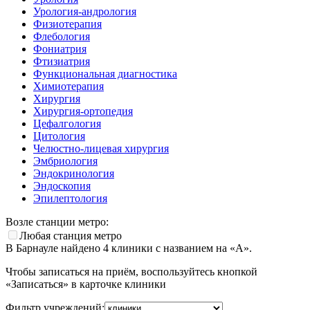
Урология-андрология
Физиотерапия
Флебология
Фониатрия
Фтизиатрия
Функциональная диагностика
Химиотерапия
Хирургия
Хирургия-ортопедия
Цефалгология
Цитология
Челюстно-лицевая хирургия
Эмбриология
Эндокринология
Эндоскопия
Эпилептология
Возле станции метро:
Любая станция метро
В Барнауле найдено
4
клиники с названием на «А».
Чтобы записаться на приём, воспользуйтесь кнопкой
«Записаться» в карточке клиники
Фильтр учреждений: