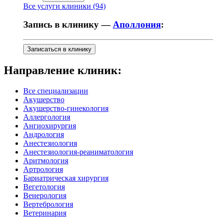
Все услуги клиники (94)
Запись в клинику —
Аполлония
:
Записаться в клинику
Направление клиник:
Все специализации
Акушерство
Акушерство-гинекология
Аллергология
Ангиохирургия
Андрология
Анестезиология
Анестезиология-реаниматология
Аритмология
Артрология
Бариатрическая хирургия
Вегетология
Венерология
Вертебрология
Ветеринария