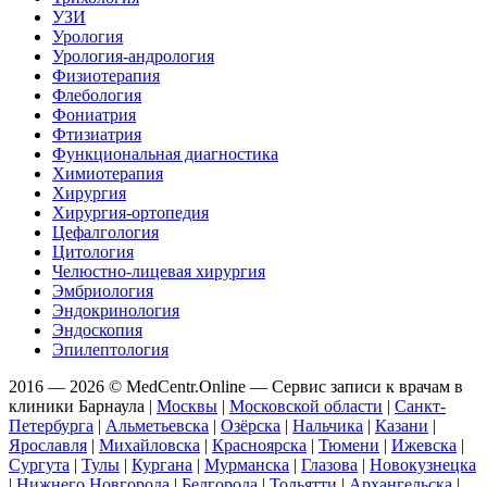
УЗИ
Урология
Урология-андрология
Физиотерапия
Флебология
Фониатрия
Фтизиатрия
Функциональная диагностика
Химиотерапия
Хирургия
Хирургия-ортопедия
Цефалгология
Цитология
Челюстно-лицевая хирургия
Эмбриология
Эндокринология
Эндоскопия
Эпилептология
2016 — 2026 © MedCentr.Online — Сервис записи к врачам в
клиники Барнаула
|
Москвы
|
Московской области
|
Санкт-
Петербурга
|
Альметьевска
|
Озёрска
|
Нальчика
|
Казани
|
Ярославля
|
Михайловска
|
Красноярска
|
Тюмени
|
Ижевска
|
Сургута
|
Тулы
|
Кургана
|
Мурманска
|
Глазова
|
Новокузнецка
|
Нижнего Новгорода
|
Белгорода
|
Тольятти
|
Архангельска
|