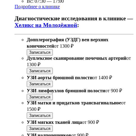
Вс:
07:30
—
17:00
Подробнее о клинике
Диагностические исследования в клинике —
Хеликс на Молодёжной
:
Допплерография (УЗДГ) вен верхних
конечностей
от
1300 ₽
Записаться
Дуплексное сканирование почечных артерий
от
1300 ₽
Записаться
УЗИ аорты брюшной полости
от
1400 ₽
Записаться
УЗИ лимфоузлов брюшной полости
от
900 ₽
Записаться
УЗИ матки и придатков трансвагинальное
от
1500 ₽
Записаться
УЗИ мягких тканей лица
от
900 ₽
Записаться
УЗИ надпочечников
от
900 ₽