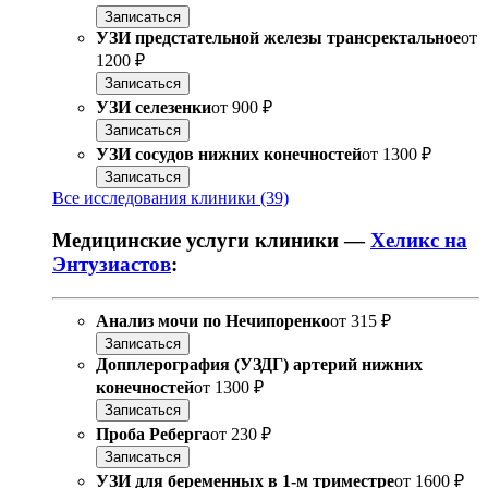
Записаться
УЗИ предстательной железы трансректальное
от
1200 ₽
Записаться
УЗИ селезенки
от
900 ₽
Записаться
УЗИ сосудов нижних конечностей
от
1300 ₽
Записаться
Все исследования клиники (39)
Медицинские услуги клиники —
Хеликс на
Энтузиастов
:
Анализ мочи по Нечипоренко
от
315 ₽
Записаться
Допплерография (УЗДГ) артерий нижних
конечностей
от
1300 ₽
Записаться
Проба Реберга
от
230 ₽
Записаться
УЗИ для беременных в 1-м триместре
от
1600 ₽