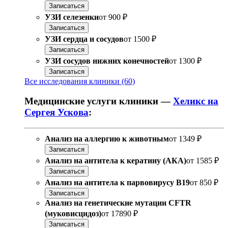
Записаться
УЗИ селезенки
от
900 ₽
Записаться
УЗИ сердца и сосудов
от
1500 ₽
Записаться
УЗИ сосудов нижних конечностей
от
1300 ₽
Записаться
Все исследования клиники (60)
Медицинские услуги клиники —
Хеликс на
Сергея Ускова
:
Анализ на аллергию к животным
от
1349 ₽
Записаться
Анализ на антитела к кератину (АКА)
от
1585 ₽
Записаться
Анализ на антитела к парвовирусу B19
от
850 ₽
Записаться
Анализ на генетические мутации CFTR
(муковисцидоз)
от
17890 ₽
Записаться