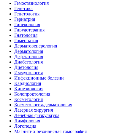
Гемостазиология
Генетика
Гепатология
Гериатрия
Гинекология
Гирудотерапия
Гнатология
Гомеопатия
Дерматовенерология
Дерматология
Дефектология
Диабетология
Диетология
Иммунология
Инфекционные болезни
Кардиология
Кинезиология
Колопроктология
Косметология
Косметология-дерматология
Лазерная хирургия
Лечебная физкультура
Лимфология
Логопедия
Магнитно-резонансная томография