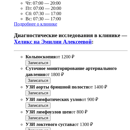
Чт:
07:00
—
20:00
Пт:
07:00
—
20:00
Сб:
07:30
—
17:00
Вс:
07:30
—
17:00
Подробнее о клинике
Диагностические исследования в клинике —
Хеликс на Эмилии Алексеевой
:
Кольпоскопия
от
1200 ₽
Записаться
Суточное мониторирование артериального
давления
от
1800 ₽
Записаться
УЗИ аорты брюшной полости
от
1400 ₽
Записаться
УЗИ лимфатических узлов
от
900 ₽
Записаться
УЗИ лимфоузлов шеи
от
800 ₽
Записаться
УЗИ локтевого сустава
от
1300 ₽