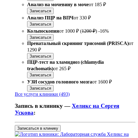
Анализ на мочевину в моче
от
185 ₽
Записаться
Анализ ПЦР на ВПЧ
от
330 ₽
Записаться
Кольпоскопия
от
1000 ₽
(
1200 ₽
)
-16%
Записаться
Пренатальный скрининг трисомий (PRISCA)
от
1290 ₽
Записаться
ПЦР-тест на хламидиоз (chlamydia
trachomatis)
от
265 ₽
Записаться
УЗИ сосудов головного мозга
от
1600 ₽
Записаться
Все услуги клиники (493)
Запись в клинику —
Хеликс на Сергея
Ускова
:
Записаться в клинику