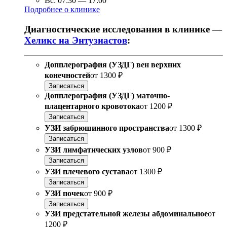
Вс:
07:30
—
17:00
Подробнее о клинике
Диагностические исследования в клинике —
Хеликс на Энтузиастов
:
Допплерография (УЗДГ) вен верхних
конечностей
от
1300 ₽
Записаться
Допплерография (УЗДГ) маточно-
плацентарного кровотока
от
1200 ₽
Записаться
УЗИ забрюшинного пространства
от
1300 ₽
Записаться
УЗИ лимфатических узлов
от
900 ₽
Записаться
УЗИ плечевого сустава
от
1300 ₽
Записаться
УЗИ почек
от
900 ₽
Записаться
УЗИ предстательной железы абдоминальное
от
1200 ₽