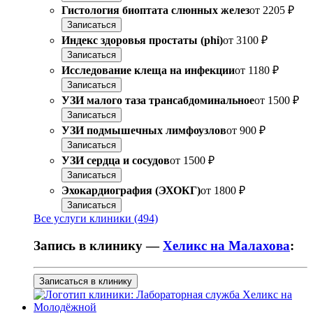
Гистология биоптата слюнных желез
от
2205 ₽
Записаться
Индекс здоровья простаты (phi)
от
3100 ₽
Записаться
Исследование клеща на инфекции
от
1180 ₽
Записаться
УЗИ малого таза трансабдоминальное
от
1500 ₽
Записаться
УЗИ подмышечных лимфоузлов
от
900 ₽
Записаться
УЗИ сердца и сосудов
от
1500 ₽
Записаться
Эхокардиография (ЭХОКГ)
от
1800 ₽
Записаться
Все услуги клиники (494)
Запись в клинику —
Хеликс на Малахова
:
Записаться в клинику