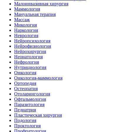
Малоинвазивная хирургия
Маммология
Мануальная терапия
Массаж
Микология
Наркология
Неврология
Нейропсихология
Нейрофизиология
Нейрохирургия
Неонатология
Нефрология
Нутрициология
Онкология
Онкология-маммология
Ортопедия
Остеопатия
Отоларингология
Офтальмология
Паразитология
Педиатрия
Пластическая хирургия
Подология
Проктология
Профпатология