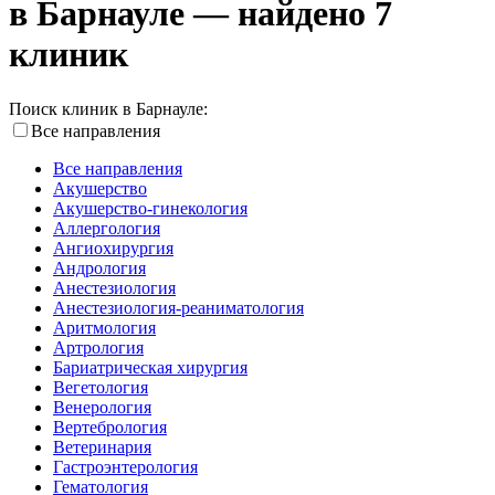
в Барнауле — найдено 7
клиник
Поиск клиник в Барнауле:
Все направления
Все направления
Акушерство
Акушерство-гинекология
Аллергология
Ангиохирургия
Андрология
Анестезиология
Анестезиология-реаниматология
Аритмология
Артрология
Бариатрическая хирургия
Вегетология
Венерология
Вертебрология
Ветеринария
Гастроэнтерология
Гематология