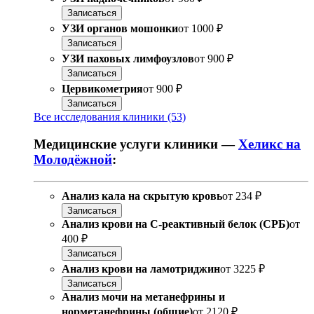
Записаться
УЗИ органов мошонки
от
1000 ₽
Записаться
УЗИ паховых лимфоузлов
от
900 ₽
Записаться
Цервикометрия
от
900 ₽
Записаться
Все исследования клиники (53)
Медицинские услуги клиники —
Хеликс на
Молодёжной
:
Анализ кала на скрытую кровь
от
234 ₽
Записаться
Анализ крови на C-реактивный белок (СРБ)
от
400 ₽
Записаться
Анализ крови на ламотриджин
от
3225 ₽
Записаться
Анализ мочи на метанефрины и
норметанефрины (общие)
от
2120 ₽