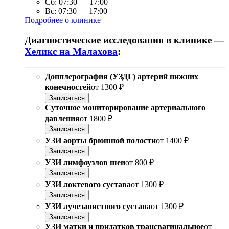
Сб:
07:30
—
17:00
Вс:
07:30
—
17:00
Подробнее о клинике
Диагностические исследования в клинике —
Хеликс на Малахова
:
Допплерография (УЗДГ) артерий нижних
конечностей
от
1300 ₽
Записаться
Суточное мониторирование артериального
давления
от
1800 ₽
Записаться
УЗИ аорты брюшной полости
от
1400 ₽
Записаться
УЗИ лимфоузлов шеи
от
800 ₽
Записаться
УЗИ локтевого сустава
от
1300 ₽
Записаться
УЗИ лучезапястного сустава
от
1300 ₽
Записаться
УЗИ матки и придатков трансвагинальное
от