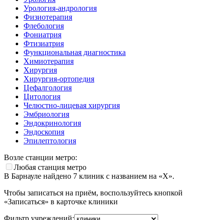
Урология-андрология
Физиотерапия
Флебология
Фониатрия
Фтизиатрия
Функциональная диагностика
Химиотерапия
Хирургия
Хирургия-ортопедия
Цефалгология
Цитология
Челюстно-лицевая хирургия
Эмбриология
Эндокринология
Эндоскопия
Эпилептология
Возле станции метро:
Любая станция метро
В Барнауле найдено
7
клиник с названием на «Х».
Чтобы записаться на приём, воспользуйтесь кнопкой
«Записаться» в карточке клиники
Фильтр учреждений: