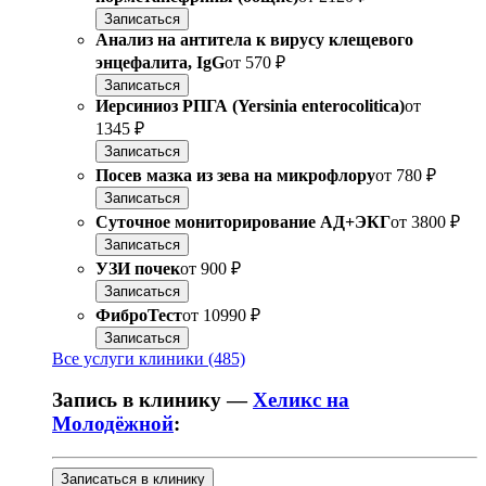
Записаться
Анализ на антитела к вирусу клещевого
энцефалита, IgG
от
570 ₽
Записаться
Иерсиниоз РПГА (Yersinia enterocolitica)
от
1345 ₽
Записаться
Посев мазка из зева на микрофлору
от
780 ₽
Записаться
Суточное мониторирование АД+ЭКГ
от
3800 ₽
Записаться
УЗИ почек
от
900 ₽
Записаться
ФиброТест
от
10990 ₽
Записаться
Все услуги клиники (485)
Запись в клинику —
Хеликс на
Молодёжной
:
Записаться в клинику