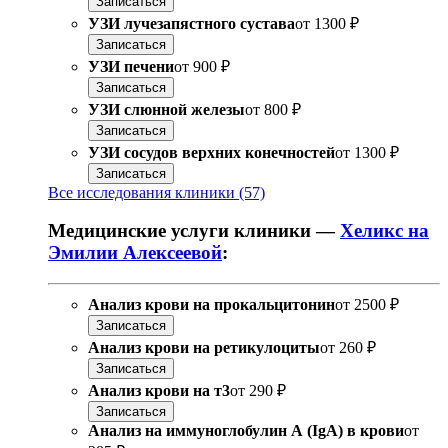
Записаться
УЗИ лучезапястного сустава
от
1300 ₽
Записаться
УЗИ печени
от
900 ₽
Записаться
УЗИ слюнной железы
от
800 ₽
Записаться
УЗИ сосудов верхних конечностей
от
1300 ₽
Записаться
Все исследования клиники (57)
Медицинские услуги клиники —
Хеликс на
Эмилии Алексеевой
:
Анализ крови на прокальцитонин
от
2500 ₽
Записаться
Анализ крови на ретикулоциты
от
260 ₽
Записаться
Анализ крови на т3
от
290 ₽
Записаться
Анализ на иммуноглобулин А (IgA) в крови
от