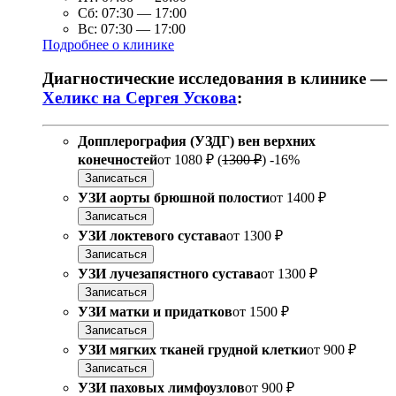
Сб:
07:30
—
17:00
Вс:
07:30
—
17:00
Подробнее о клинике
Диагностические исследования в клинике —
Хеликс на Сергея Ускова
:
Допплерография (УЗДГ) вен верхних
конечностей
от
1080 ₽
(
1300 ₽
)
-16%
Записаться
УЗИ аорты брюшной полости
от
1400 ₽
Записаться
УЗИ локтевого сустава
от
1300 ₽
Записаться
УЗИ лучезапястного сустава
от
1300 ₽
Записаться
УЗИ матки и придатков
от
1500 ₽
Записаться
УЗИ мягких тканей грудной клетки
от
900 ₽
Записаться
УЗИ паховых лимфоузлов
от
900 ₽