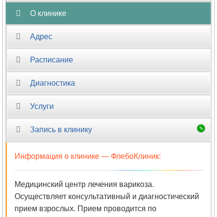
О клинике
Нейропсихология
Адрес
Нейрофизиология
Расписание
Нейрохирургия
Диагностика
Неонатология
Услуги
Нефрология
Нутрициология
Запись в клинику
Онкология
Информация о клинике —
ФлебоКлиник
:
Онкология-
Медицинский центр лечения варикоза.
маммология
Осуществляет консультативный и диагностический
прием взрослых. Прием проводится по
Ортопедия