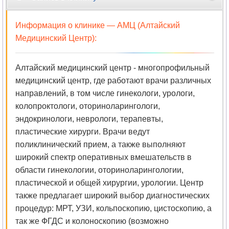
Рентгенология
Информация о клинике —
АМЦ (Алтайский
Репродуктология
Медицинский Центр)
:
Рефлексотерапия
Алтайский медицинский центр - многопрофильный
Сексология
медицинский центр, где работают врачи различных
направлений, в том числе гинекологи, урологи,
Скорая
колопроктологи, оториноларингологи,
медицинская
эндокринологи, неврологи, терапевты,
помощь
пластические хирурги. Врачи ведут
поликлинический прием, а также выполняют
Сомнология
широкий спектр оперативных вмешательств в
области гинекологии, оториноларингологии,
Спортивная
пластической и общей хирургии, урологии. Центр
медицина
также предлагает широкий выбор диагностических
процедур: МРТ, УЗИ, кольпоскопию, цистоскопию, а
Стоматология
так же ФГДС и колоноскопию (возможно