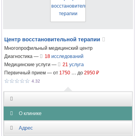
Ветеринария
Гастроэнтерология
Гематология
Центр восстановительной терапии
Гемостазиология
Многопрофильный медицинский центр
Диагностика —
18
исследований
Генетика
Медицинские услуги —
21
услуга
Первичный прием —
от
1750
…
до
2950 ₽
Гепатология
4.32
Гериатрия
Гинекология
О клинике
Гирудотерапия
Адрес
Гнатология