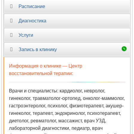
Расписание
Гомеопатия
Диагностика
Дерматовенерология
Услуги
Дерматология
Запись в клинику
Дефектология
Диабетология
Информация о клинике —
Центр
восстановительной терапии
:
Диетология
Врачи и специалисты: кардиолог, невролог,
Иммунология
гинеколог, травматолог-ортопед, онколог-маммолог,
Инфекционные
гастроэнтеролог, психолог, физиотерапевт, акушер-
болезни
гинеколог, терапевт, эндокринолог, психотерапевт,
диетолог, ревматолог, массажист, врач УЗД,
Кардиология
лабораторной диагностики, педиатр, врач