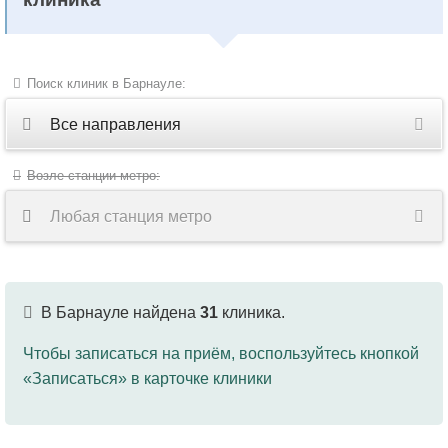
Поиск клиник в Барнауле:
Все направления
Все
Возле станции метро:
направления
Любая станция метро
Акушерство
Акушерство-
В Барнауле найдена
31
клиника.
гинекология
Чтобы записаться на приём, воспользуйтесь кнопкой
Аллергология
«Записаться» в карточке клиники
Ангиохирургия