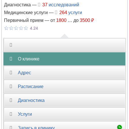
Диагностика —
37
исследований
Физиотерапия
Медицинские услуги —
264
услуги
Флебология
Первичный прием —
от
1800
…
до
3500 ₽
4.24
Фониатрия
Фтизиатрия
О клинике
Функциональная
диагностика
Адрес
Химиотерапия
Расписание
Хирургия
Диагностика
Хирургия-
ортопедия
Услуги
Цефалгология
Запись в клинику