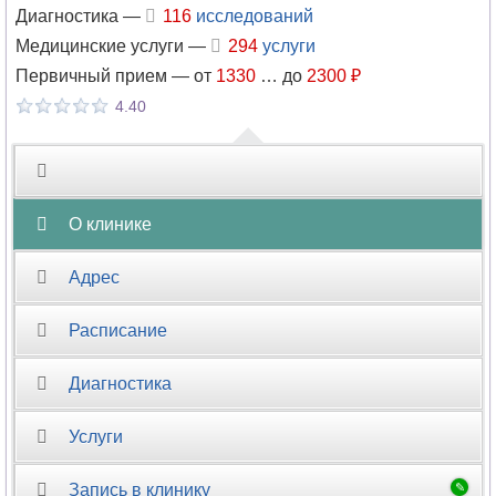
Диагностика —
116
исследований
Психиатрия
Медицинские услуги —
294
услуги
Психиатрия-
Первичный прием —
от
1330
…
до
2300 ₽
наркология
4.40
Психология
Психотерапия
О клинике
Пульмонология
Адрес
Радиология
Расписание
Реабилитация
Диагностика
Реаниматология
Услуги
Ревматология
Запись в клинику