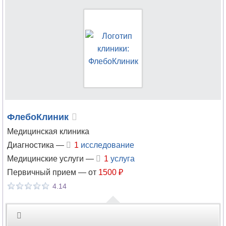
Магнитно-
резонансная
томография
Малоинвазивная
хирургия
Маммология
ФлебоКлиник
Мануальная
терапия
Медицинская клиника
Диагностика —
1
исследование
Массаж
Медицинские услуги —
1
услуга
Первичный прием —
от
1500 ₽
Микология
4.14
Наркология
Неврология