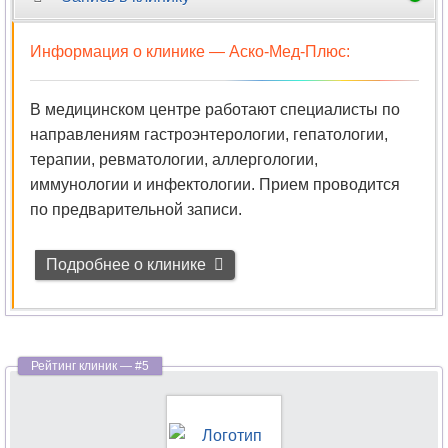
Цитология
Информация о клинике —
Аско-Мед-Плюс
:
Челюстно-
лицевая
В медицинском центре работают специалисты по
хирургия
направлениям гастроэнтерологии, гепатологии,
терапии, ревматологии, аллергологии,
Эмбриология
иммунологии и инфектологии. Прием проводится
по предварительной записи.
Эндокринология
Подробнее о клинике
Эндоскопия
Эпилептология