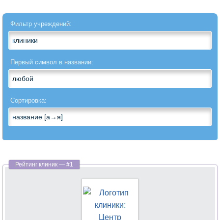
Андрология
Фильтр учреждений:
Анестезиология
Анестезиология-
реаниматология
Первый символ в названии:
Аритмология
Сортировка:
Артрология
Бариатрическая
хирургия
Вегетология
Венерология
Вертебрология