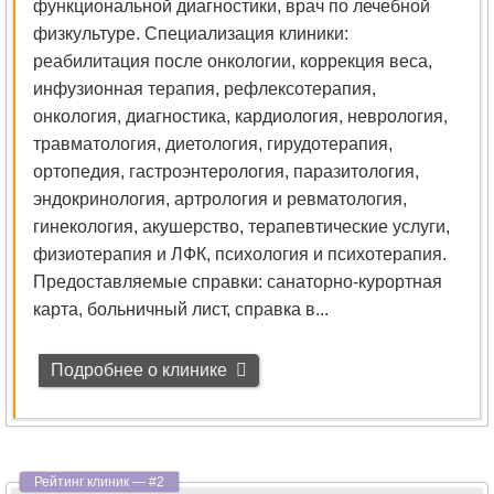
функциональной диагностики, врач по лечебной
Кинезиология
физкультуре. Специализация клиники:
реабилитация после онкологии, коррекция веса,
Колопроктология
инфузионная терапия, рефлексотерапия,
онкология, диагностика, кардиология, неврология,
Косметология
травматология, диетология, гирудотерапия,
ортопедия, гастроэнтерология, паразитология,
Косметология-
эндокринология, артрология и ревматология,
дерматология
гинекология, акушерство, терапевтические услуги,
физиотерапия и ЛФК, психология и психотерапия.
Лазерная
Предоставляемые справки: санаторно-курортная
хирургия
карта, больничный лист, справка в...
Лечебная
физкультура
Подробнее о клинике
Лимфология
Логопедия