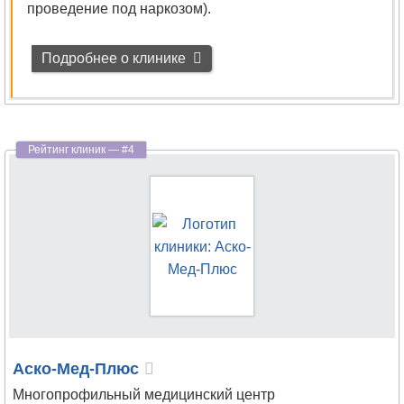
Сурдология
проведение под наркозом).
Терапия
Подробнее о клинике
Травматология
Травматология-
ортопедия
Трансфузиология
Трихология
УЗИ
Урология
Урология-
Аско-Мед-Плюс
андрология
Многопрофильный медицинский центр