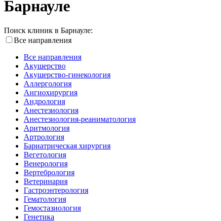
Барнауле
Поиск клиник в Барнауле:
Все направления
Все направления
Акушерство
Акушерство-гинекология
Аллергология
Ангиохирургия
Андрология
Анестезиология
Анестезиология-реаниматология
Аритмология
Артрология
Бариатрическая хирургия
Вегетология
Венерология
Вертебрология
Ветеринария
Гастроэнтерология
Гематология
Гемостазиология
Генетика