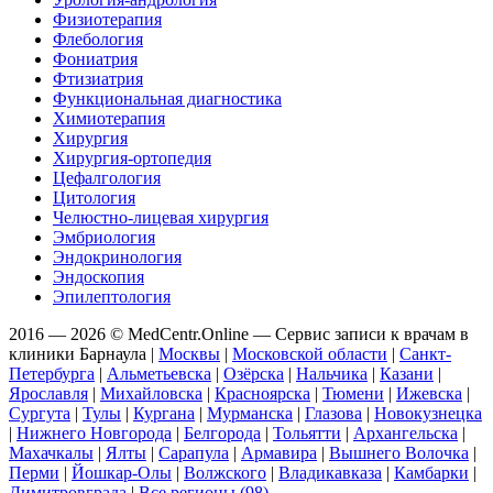
Физиотерапия
Флебология
Фониатрия
Фтизиатрия
Функциональная диагностика
Химиотерапия
Хирургия
Хирургия-ортопедия
Цефалгология
Цитология
Челюстно-лицевая хирургия
Эмбриология
Эндокринология
Эндоскопия
Эпилептология
2016 — 2026 © MedCentr.Online — Сервис записи к врачам в
клиники Барнаула
|
Москвы
|
Московской области
|
Санкт-
Петербурга
|
Альметьевска
|
Озёрска
|
Нальчика
|
Казани
|
Ярославля
|
Михайловска
|
Красноярска
|
Тюмени
|
Ижевска
|
Сургута
|
Тулы
|
Кургана
|
Мурманска
|
Глазова
|
Новокузнецка
|
Нижнего Новгорода
|
Белгорода
|
Тольятти
|
Архангельска
|
Махачкалы
|
Ялты
|
Сарапула
|
Армавира
|
Вышнего Волочка
|
Перми
|
Йошкар-Олы
|
Волжского
|
Владикавказа
|
Камбарки
|
Димитровграда
|
Все регионы (98)
.