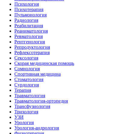
Психология
Психотерапия
Пульмонология
Радиология
Реабилитация
Реаниматология
Ревматология
Рентгенология
Репродуктология
Рефлексотерапия
Сексология
Скорая медицинская помощь
Сомнология
Спортивная медицина
Стоматология
Сурдология
Терапия
Травматология
Травматология-ортопедия
Трансфузиология
Трихология
УЗИ
Урология
Урология-андрология
Физиотерапия