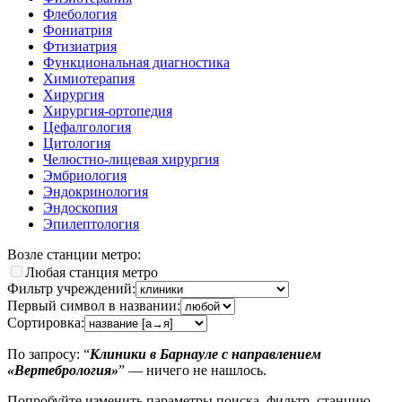
Флебология
Фониатрия
Фтизиатрия
Функциональная диагностика
Химиотерапия
Хирургия
Хирургия-ортопедия
Цефалгология
Цитология
Челюстно-лицевая хирургия
Эмбриология
Эндокринология
Эндоскопия
Эпилептология
Возле станции метро:
Любая станция метро
Фильтр учреждений:
Первый символ в названии:
Сортировка:
По запросу: “
Клиники в Барнауле с направлением
«Вертебрология»
” — ничего не нашлось.
Попробуйте изменить параметры поиска, фильтр, станцию