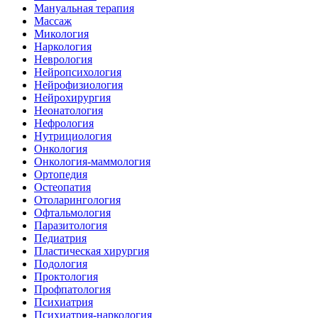
Мануальная терапия
Массаж
Микология
Наркология
Неврология
Нейропсихология
Нейрофизиология
Нейрохирургия
Неонатология
Нефрология
Нутрициология
Онкология
Онкология-маммология
Ортопедия
Остеопатия
Отоларингология
Офтальмология
Паразитология
Педиатрия
Пластическая хирургия
Подология
Проктология
Профпатология
Психиатрия
Психиатрия-наркология