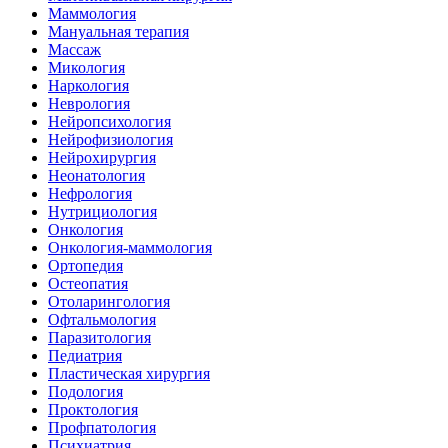
Маммология
Мануальная терапия
Массаж
Микология
Наркология
Неврология
Нейропсихология
Нейрофизиология
Нейрохирургия
Неонатология
Нефрология
Нутрициология
Онкология
Онкология-маммология
Ортопедия
Остеопатия
Отоларингология
Офтальмология
Паразитология
Педиатрия
Пластическая хирургия
Подология
Проктология
Профпатология
Психиатрия