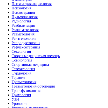
Психиатрия-наркология
Психология
Психотерапия
Пульмонология
Радиология
Реабилитация
Реаниматология
Ревматология
Рентгенология
Репродуктология
Рефлексотерапия
Сексология
Скорая медицинская помощь
Сомнология
Спортивная медицина
Стоматология
Сурдология
Терапия
Травматология
Травматология-ортопедия
Трансфузиология
Трихология
УЗИ
Урология
Урология-андрология