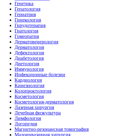
Генетика
Гепатология
Гериатрия
Гинекология
Гирудотерапия
Гнатология
Гомеопатия
Дерматовенерология
Дерматология
Дефектология
Диабетология
Диетология
Иммунология
Инфекционные болезни
Кардиология
Кинезиология
Колопроктология
Косметология
Косметология-дерматология
Лазерная хирургия
Лечебная физкультура
Лимфология
Логопедия
Магнитно-резонансная томография
Малоинвазивная хирургия