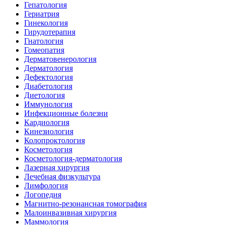
Гепатология
Гериатрия
Гинекология
Гирудотерапия
Гнатология
Гомеопатия
Дерматовенерология
Дерматология
Дефектология
Диабетология
Диетология
Иммунология
Инфекционные болезни
Кардиология
Кинезиология
Колопроктология
Косметология
Косметология-дерматология
Лазерная хирургия
Лечебная физкультура
Лимфология
Логопедия
Магнитно-резонансная томография
Малоинвазивная хирургия
Маммология