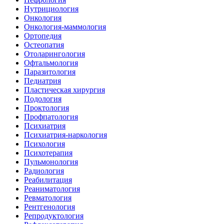
Нутрициология
Онкология
Онкология-маммология
Ортопедия
Остеопатия
Отоларингология
Офтальмология
Паразитология
Педиатрия
Пластическая хирургия
Подология
Проктология
Профпатология
Психиатрия
Психиатрия-наркология
Психология
Психотерапия
Пульмонология
Радиология
Реабилитация
Реаниматология
Ревматология
Рентгенология
Репродуктология