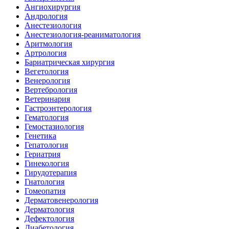
Ангиохирургия
Андрология
Анестезиология
Анестезиология-реаниматология
Аритмология
Артрология
Бариатрическая хирургия
Вегетология
Венерология
Вертебрология
Ветеринария
Гастроэнтерология
Гематология
Гемостазиология
Генетика
Гепатология
Гериатрия
Гинекология
Гирудотерапия
Гнатология
Гомеопатия
Дерматовенерология
Дерматология
Дефектология
Диабетология