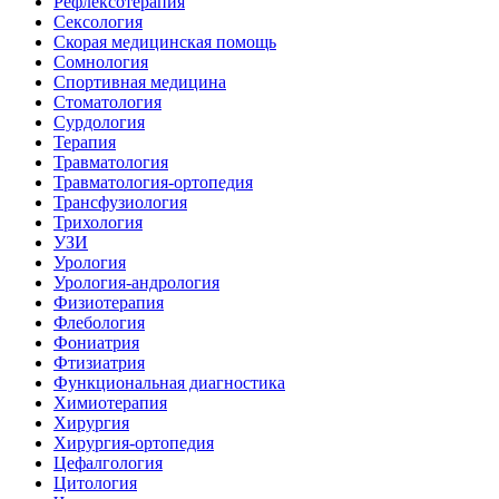
Рефлексотерапия
Сексология
Скорая медицинская помощь
Сомнология
Спортивная медицина
Стоматология
Сурдология
Терапия
Травматология
Травматология-ортопедия
Трансфузиология
Трихология
УЗИ
Урология
Урология-андрология
Физиотерапия
Флебология
Фониатрия
Фтизиатрия
Функциональная диагностика
Химиотерапия
Хирургия
Хирургия-ортопедия
Цефалгология
Цитология