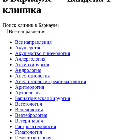
клиника
Поиск клиник в Барнауле:
Все направления
Все направления
Акушерство
Акушерство-гинекология
Аллергология
Ангиохирургия
Андрология
Анестезиология
Анестезиология-реаниматология
Аритмология
Артрология
Бариатрическая хирургия
Вегетология
Венерология
Вертебрология
Ветеринария
Гастроэнтерология
Гематология
Гемостазиология