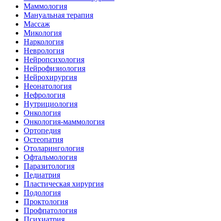
Маммология
Мануальная терапия
Массаж
Микология
Наркология
Неврология
Нейропсихология
Нейрофизиология
Нейрохирургия
Неонатология
Нефрология
Нутрициология
Онкология
Онкология-маммология
Ортопедия
Остеопатия
Отоларингология
Офтальмология
Паразитология
Педиатрия
Пластическая хирургия
Подология
Проктология
Профпатология
Психиатрия