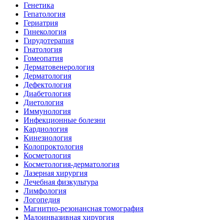
Генетика
Гепатология
Гериатрия
Гинекология
Гирудотерапия
Гнатология
Гомеопатия
Дерматовенерология
Дерматология
Дефектология
Диабетология
Диетология
Иммунология
Инфекционные болезни
Кардиология
Кинезиология
Колопроктология
Косметология
Косметология-дерматология
Лазерная хирургия
Лечебная физкультура
Лимфология
Логопедия
Магнитно-резонансная томография
Малоинвазивная хирургия