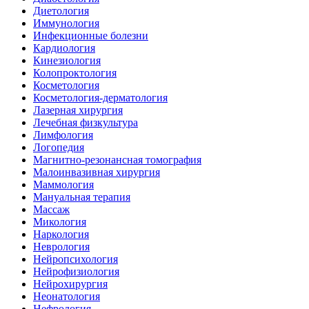
Диетология
Иммунология
Инфекционные болезни
Кардиология
Кинезиология
Колопроктология
Косметология
Косметология-дерматология
Лазерная хирургия
Лечебная физкультура
Лимфология
Логопедия
Магнитно-резонансная томография
Малоинвазивная хирургия
Маммология
Мануальная терапия
Массаж
Микология
Наркология
Неврология
Нейропсихология
Нейрофизиология
Нейрохирургия
Неонатология
Нефрология