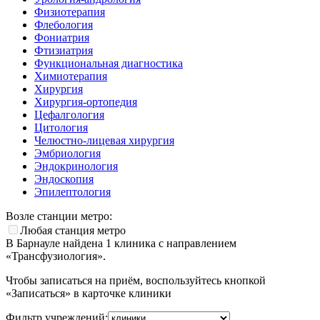
Физиотерапия
Флебология
Фониатрия
Фтизиатрия
Функциональная диагностика
Химиотерапия
Хирургия
Хирургия-ортопедия
Цефалгология
Цитология
Челюстно-лицевая хирургия
Эмбриология
Эндокринология
Эндоскопия
Эпилептология
Возле станции метро:
Любая станция метро
В Барнауле найдена
1
клиника с направлением
«Трансфузиология».
Чтобы записаться на приём, воспользуйтесь кнопкой
«Записаться» в карточке клиники
Фильтр учреждений: