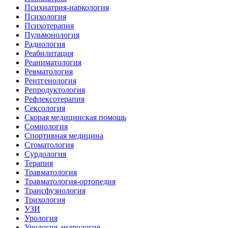
Психиатрия-наркология
Психология
Психотерапия
Пульмонология
Радиология
Реабилитация
Реаниматология
Ревматология
Рентгенология
Репродуктология
Рефлексотерапия
Сексология
Скорая медицинская помощь
Сомнология
Спортивная медицина
Стоматология
Сурдология
Терапия
Травматология
Травматология-ортопедия
Трансфузиология
Трихология
УЗИ
Урология
Урология-андрология