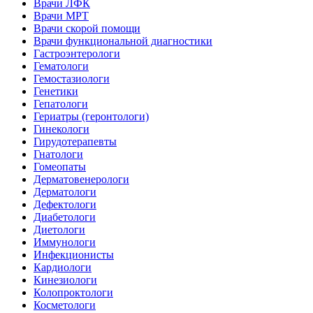
Врачи ЛФК
Врачи МРТ
Врачи скорой помощи
Врачи функциональной диагностики
Гастроэнтерологи
Гематологи
Гемостазиологи
Генетики
Гепатологи
Гериатры (геронтологи)
Гинекологи
Гирудотерапевты
Гнатологи
Гомеопаты
Дерматовенерологи
Дерматологи
Дефектологи
Диабетологи
Диетологи
Иммунологи
Инфекционисты
Кардиологи
Кинезиологи
Колопроктологи
Косметологи