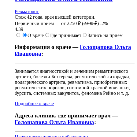
Ревматолог
Стаж 42 года, врач высшей категории.
Первичный прием —
от
2250 ₽
(
2300 ₽
)
-2%
4.39
О враче
Где принимает
Запись на приём
Информация о враче —
Голощапова Ольга
Ивановна
:
Занимается диагностикой и лечением ревматического
артрита, болезни Бехтерева, ревматической лихорадки,
подагрического артрита, ревматизма, приобретенных
ревматических пороков, системной красной волчанки,
бурсита, системных вакулитов, феномена Рейно и т. д.
Подробнее о враче
Адреса клиник, где принимает врач —
Голощапова Ольга Ивановна
:
Центр восстановительной терапии
.