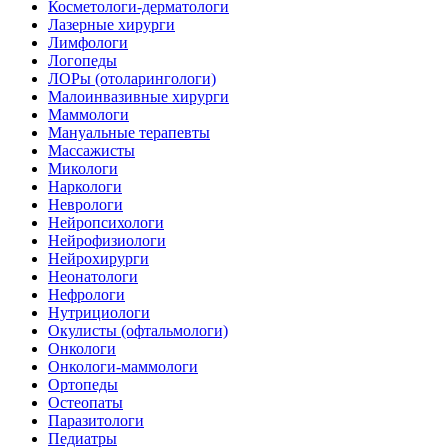
Косметологи-дерматологи
Лазерные хирурги
Лимфологи
Логопеды
ЛОРы (отоларингологи)
Малоинвазивные хирурги
Маммологи
Мануальные терапевты
Массажисты
Микологи
Наркологи
Неврологи
Нейропсихологи
Нейрофизиологи
Нейрохирурги
Неонатологи
Нефрологи
Нутрициологи
Окулисты (офтальмологи)
Онкологи
Онкологи-маммологи
Ортопеды
Остеопаты
Паразитологи
Педиатры