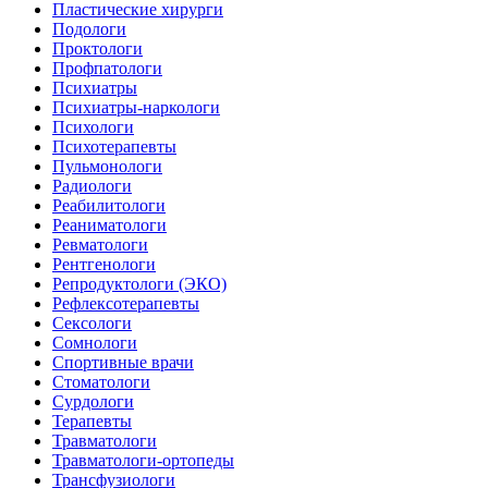
Пластические хирурги
Подологи
Проктологи
Профпатологи
Психиатры
Психиатры-наркологи
Психологи
Психотерапевты
Пульмонологи
Радиологи
Реабилитологи
Реаниматологи
Ревматологи
Рентгенологи
Репродуктологи (ЭКО)
Рефлексотерапевты
Сексологи
Сомнологи
Спортивные врачи
Стоматологи
Сурдологи
Терапевты
Травматологи
Травматологи-ортопеды
Трансфузиологи