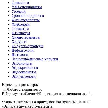
Трихологи
УЗИ-специалисты
Урологи
Урологи-андрологи
Физиотерапевты
Флебологи
Фониатры
Фтизиатры
Химиотерапевты
Хирурги
Хирурги-ортопеды
Цефалгологи
Цитологи
Челюстно-лицевые хирурги
Эмбриологи
Эндокринологи
Эндоскописты
Эпилептологи
Возле станции метро:
Любая станция метро
В Барнауле найдено
442
врача разных специализаций.
Чтобы записаться на приём, воспользуйтесь кнопкой
«Записаться» в карточке врача