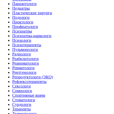
Паразитологи
Педиатры
Пластические хирурги
Подологи
Проктологи
Профпатологи
Психиатры
Психиатры-наркологи
Психологи
Психотерапевты
Пульмонологи
Радиологи
Реабилитологи
Реаниматологи
Ревматологи
Рентгенологи
Репродуктологи (ЭКО)
Рефлексотерапевты
Сексологи
Сомнологи
Спортивные врачи
Стоматологи
Сурдологи
Терапевты
Травматологи