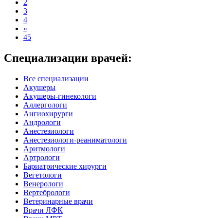
2
3
4
»
45
Специализации врачей:
Все специализации
Акушеры
Акушеры-гинекологи
Аллергологи
Ангиохирурги
Андрологи
Анестезиологи
Анестезиологи-реаниматологи
Аритмологи
Артрологи
Бариатрические хирурги
Вегетологи
Венерологи
Вертебрологи
Ветеринарные врачи
Врачи ЛФК