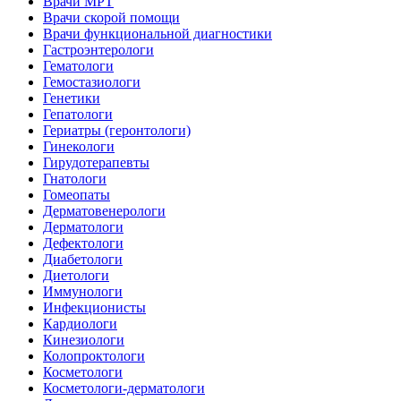
Врачи МРТ
Врачи скорой помощи
Врачи функциональной диагностики
Гастроэнтерологи
Гематологи
Гемостазиологи
Генетики
Гепатологи
Гериатры (геронтологи)
Гинекологи
Гирудотерапевты
Гнатологи
Гомеопаты
Дерматовенерологи
Дерматологи
Дефектологи
Диабетологи
Диетологи
Иммунологи
Инфекционисты
Кардиологи
Кинезиологи
Колопроктологи
Косметологи
Косметологи-дерматологи