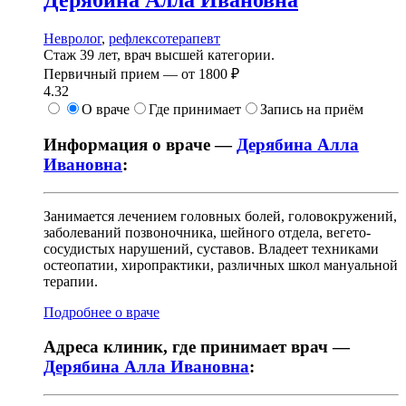
Дерябина
Алла Ивановна
Невролог
,
рефлексотерапевт
Стаж 39 лет, врач высшей категории.
Первичный прием —
от
1800 ₽
4.32
О враче
Где принимает
Запись на приём
Информация о враче —
Дерябина Алла
Ивановна
:
Занимается лечением головных болей, головокружений,
заболеваний позвоночника, шейного отдела, вегето-
сосудистых нарушений, суставов. Владеет техниками
остеопатии, хиропрактики, различных школ мануальной
терапии.
Подробнее о враче
Адреса клиник, где принимает врач —
Дерябина Алла Ивановна
: