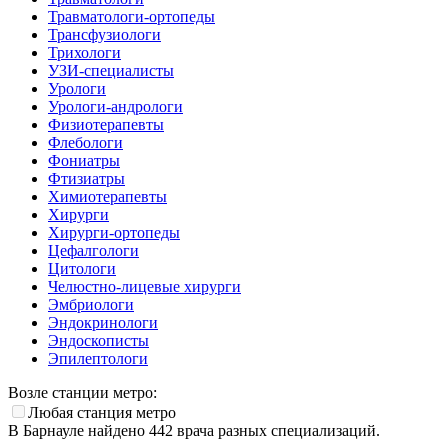
Травматологи-ортопеды
Трансфузиологи
Трихологи
УЗИ-специалисты
Урологи
Урологи-андрологи
Физиотерапевты
Флебологи
Фониатры
Фтизиатры
Химиотерапевты
Хирурги
Хирурги-ортопеды
Цефалгологи
Цитологи
Челюстно-лицевые хирурги
Эмбриологи
Эндокринологи
Эндоскописты
Эпилептологи
Возле станции метро:
Любая станция метро
В Барнауле найдено
442
врача разных специализаций.