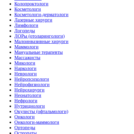
Колопроктологи
Косметологи
Косметологи-дерматологи
Лазерные хирурги
Лимфологи
Логопеды
ЛОРы (отоларингологи)
Малоинвазивные хирурги
Маммологи
Мануальные терапевты
Массажисты
Микологи
Наркологи
Неврологи
Нейропсихологи
Нейрофизиологи
Нейрохирурги
Неонатологи
Нефрологи
Нутрициологи
Окулисты (офтальмологи)
Онкологи
Онкологи-маммологи
Ортопеды
Остеопаты