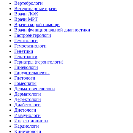
Вертебрологи
Ветеринарные врачи
Врачи ЛФК
Врачи МРТ
Врачи скорой помощи
Врачи функциональной диагностики
Гастроэнтерологи
Гематологи
Гемостазиологи
Генетики
Гепатологи
Гериатры (геронтологи)
Гинекологи
Гирудотерапевты
Гнатологи
Гомеопаты
Дерматовенерологи
Дерматологи
Дефектологи
Диабетологи
Диетологи
Иммунологи
Инфекционисты
Кардиологи
Кинезиологи