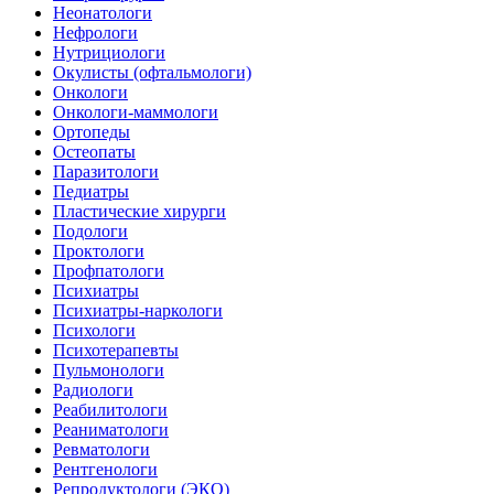
Неонатологи
Нефрологи
Нутрициологи
Окулисты (офтальмологи)
Онкологи
Онкологи-маммологи
Ортопеды
Остеопаты
Паразитологи
Педиатры
Пластические хирурги
Подологи
Проктологи
Профпатологи
Психиатры
Психиатры-наркологи
Психологи
Психотерапевты
Пульмонологи
Радиологи
Реабилитологи
Реаниматологи
Ревматологи
Рентгенологи
Репродуктологи (ЭКО)