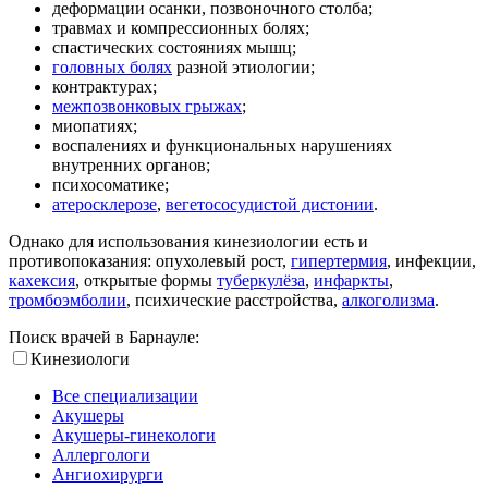
деформации осанки, позвоночного столба;
травмах и компрессионных болях;
спастических состояниях мышц;
головных болях
разной этиологии;
контрактурах;
межпозвонковых грыжах
;
миопатиях;
воспалениях и функциональных нарушениях
внутренних органов;
психосоматике;
атеросклерозе
,
вегетососудистой дистонии
.
Однако для использования кинезиологии есть и
противопоказания: опухолевый рост,
гипертермия
, инфекции,
кахексия
, открытые формы
туберкулёза
,
инфаркты
,
тромбоэмболии
, психические расстройства,
алкоголизма
.
Поиск врачей в Барнауле:
Кинезиологи
Все специализации
Акушеры
Акушеры-гинекологи
Аллергологи
Ангиохирурги