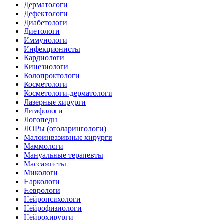
Дерматологи
Дефектологи
Диабетологи
Диетологи
Иммунологи
Инфекционисты
Кардиологи
Кинезиологи
Колопроктологи
Косметологи
Косметологи-дерматологи
Лазерные хирурги
Лимфологи
Логопеды
ЛОРы (отоларингологи)
Малоинвазивные хирурги
Маммологи
Мануальные терапевты
Массажисты
Микологи
Наркологи
Неврологи
Нейропсихологи
Нейрофизиологи
Нейрохирурги