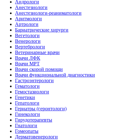
Андрологи
Анестезиологи
Анестезиологи-реаниматологи
Аритмологи
Артрологи
Бариатрические хирурги
Вегетологи
Венерологи
Вертебрологи
Ветеринарные врачи
Врачи ЛФК
Врачи МРТ
Врачи скорой помощи
Врачи функциональной диагностики
Гастроэнтерологи
Гематологи
Гемостазиологи
Генетики
Гепатологи
Гериатры (геронтологи)
Гинекологи
Гирудотерапевты
Гнатологи
Гомеопаты
Дерматовенерологи