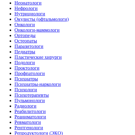
Неонатологи
Нефрологи
Нутрициологи
Окулисты (офтальмологи)
Онкологи
Онкологи-маммологи
Ортопеды
Остеопаты
Паразитологи
Педиатры
Пластические хирурги
Подологи
Проктологи
Профпатологи
Психиатры
Психиатры-наркологи
Психологи
Психотерапевты
Пульмонологи
Радиологи
Реабилитологи
Реаниматологи
Ревматологи
Рентгенологи
Репродуктологи (ЭКО)