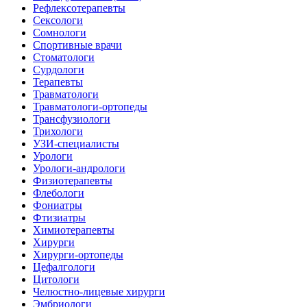
Рефлексотерапевты
Сексологи
Сомнологи
Спортивные врачи
Стоматологи
Сурдологи
Терапевты
Травматологи
Травматологи-ортопеды
Трансфузиологи
Трихологи
УЗИ-специалисты
Урологи
Урологи-андрологи
Физиотерапевты
Флебологи
Фониатры
Фтизиатры
Химиотерапевты
Хирурги
Хирурги-ортопеды
Цефалгологи
Цитологи
Челюстно-лицевые хирурги
Эмбриологи