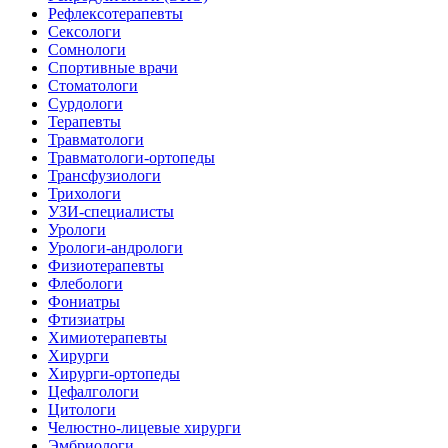
Рефлексотерапевты
Сексологи
Сомнологи
Спортивные врачи
Стоматологи
Сурдологи
Терапевты
Травматологи
Травматологи-ортопеды
Трансфузиологи
Трихологи
УЗИ-специалисты
Урологи
Урологи-андрологи
Физиотерапевты
Флебологи
Фониатры
Фтизиатры
Химиотерапевты
Хирурги
Хирурги-ортопеды
Цефалгологи
Цитологи
Челюстно-лицевые хирурги
Эмбриологи