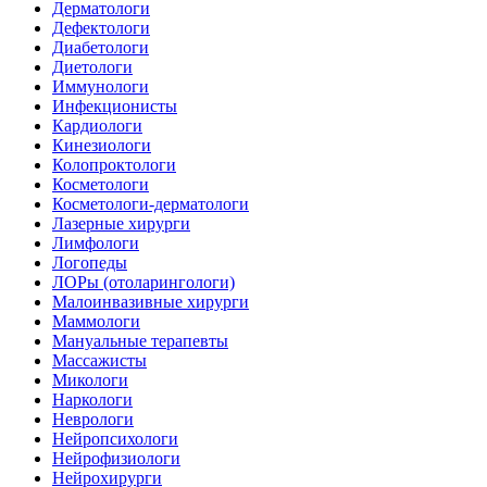
Дерматологи
Дефектологи
Диабетологи
Диетологи
Иммунологи
Инфекционисты
Кардиологи
Кинезиологи
Колопроктологи
Косметологи
Косметологи-дерматологи
Лазерные хирурги
Лимфологи
Логопеды
ЛОРы (отоларингологи)
Малоинвазивные хирурги
Маммологи
Мануальные терапевты
Массажисты
Микологи
Наркологи
Неврологи
Нейропсихологи
Нейрофизиологи
Нейрохирурги