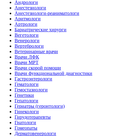
Андрологи
Анестезиологи
Анестезиологи-реаниматологи
Аритмологи
Артрологи
Бариатрические хирурги
Вегетологи
Венерологи
Вертебрологи
Ветеринарные врачи
Врачи ЛФК
Врачи МРТ
Врачи скорой помощи
Врачи функциональной диагностики
Гастроэнтерологи
Гематологи
Гемостазиологи
Генетики
Гепатологи
Гериатры (геронтологи)
Гинекологи
Гирудотерапевты
Гнатологи
Гомеопаты
Дерматовенерологи