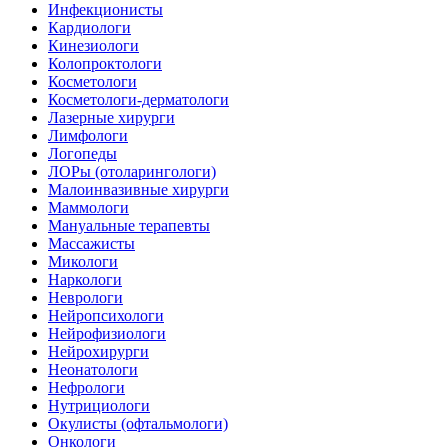
Инфекционисты
Кардиологи
Кинезиологи
Колопроктологи
Косметологи
Косметологи-дерматологи
Лазерные хирурги
Лимфологи
Логопеды
ЛОРы (отоларингологи)
Малоинвазивные хирурги
Маммологи
Мануальные терапевты
Массажисты
Микологи
Наркологи
Неврологи
Нейропсихологи
Нейрофизиологи
Нейрохирурги
Неонатологи
Нефрологи
Нутрициологи
Окулисты (офтальмологи)
Онкологи