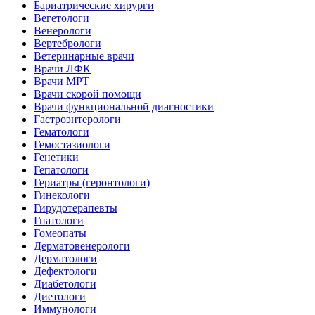
Бариатрические хирурги
Вегетологи
Венерологи
Вертебрологи
Ветеринарные врачи
Врачи ЛФК
Врачи МРТ
Врачи скорой помощи
Врачи функциональной диагностики
Гастроэнтерологи
Гематологи
Гемостазиологи
Генетики
Гепатологи
Гериатры (геронтологи)
Гинекологи
Гирудотерапевты
Гнатологи
Гомеопаты
Дерматовенерологи
Дерматологи
Дефектологи
Диабетологи
Диетологи
Иммунологи