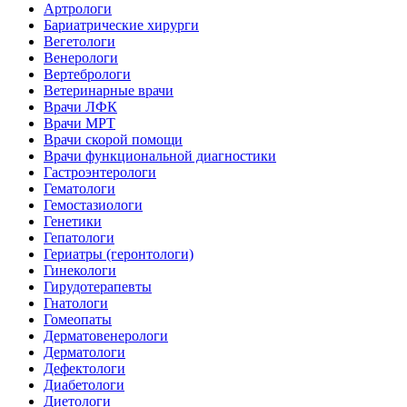
Артрологи
Бариатрические хирурги
Вегетологи
Венерологи
Вертебрологи
Ветеринарные врачи
Врачи ЛФК
Врачи МРТ
Врачи скорой помощи
Врачи функциональной диагностики
Гастроэнтерологи
Гематологи
Гемостазиологи
Генетики
Гепатологи
Гериатры (геронтологи)
Гинекологи
Гирудотерапевты
Гнатологи
Гомеопаты
Дерматовенерологи
Дерматологи
Дефектологи
Диабетологи
Диетологи