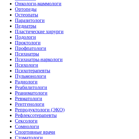
Онкологи-маммологи
Ортопеды
Остеопаты
Паразитологи
Педиатры
Пластические хирурги
Подологи
Проктологи
Профпатологи
Психиатры
Психиатры-наркологи
Психологи
Психотерапевты
Пульмонологи
Радиологи
Реабилитологи
Реаниматологи
Ревматологи
Рентгенологи
Репродуктологи (ЭКО)
Рефлексотерапевты
Сексологи
Сомнологи
Спортивные врачи
Стоматологи