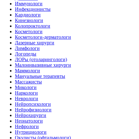
Иммунологи
Инфекционисты
Кардиологи
Кинезиологи
Колопроктологи
Косметологи
Косметологи-дерматологи
Лазерные хирурги
Лимфологи
Логопеды
ЛОРы (отоларингологи)
Малоинвазивные хирурги
Маммологи
Мануальные терапевты
Массажисты
Микологи
Наркологи
Неврологи
Нейропсихологи
Нейрофизиологи
Нейрохирурги
Неонатологи
Нефрологи
Нутрициологи
Окулисты (офтальмологи)