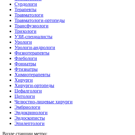
Сурдологи
Терапевты
Травматологи
Травматологи-ортопеды
Трансфузиологи
Трихологи
УЗИ-специалисты
Урологи
Урологи-андрологи
Физиотерапевты
Флебологи
Фониатры
Фтизиатры
Химиотерапевты
Хирурги
Хирурги-ортопеды
Цефалгологи
Цитологи
Челюстно-лицевые хирурги
Эмбриологи
Эндокринологи
Эндоскописты
Эпилептологи
Возле станции метро: