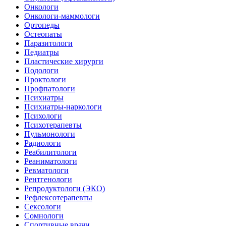
Онкологи
Онкологи-маммологи
Ортопеды
Остеопаты
Паразитологи
Педиатры
Пластические хирурги
Подологи
Проктологи
Профпатологи
Психиатры
Психиатры-наркологи
Психологи
Психотерапевты
Пульмонологи
Радиологи
Реабилитологи
Реаниматологи
Ревматологи
Рентгенологи
Репродуктологи (ЭКО)
Рефлексотерапевты
Сексологи
Сомнологи
Спортивные врачи