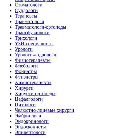
Стоматологи
Сурдологи
Терапевты
Травматологи
Травматологи-ортопеды
Трансфузиологи
Трихологи
УЗИ-специалисты
Урологи
Урологи-андрологи
Физиотерапевты
Флебологи
Фониатры
Фтизиатры
Химиотерапевты
Хирурги
Хирурги-ортопеды
Цефалгологи
Цитологи
Челюстно-лицевые хирурги
Эмбриологи
Эндокринологи
Эндоскописты
Эпилептологи