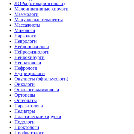
ЛОРы (отоларингологи)
Малоинвазивные хирурги
Маммологи
Мануальные терапевты
Массажисты
Микологи
Наркологи
Неврологи
Нейропсихологи
Нейрофизиологи
Нейрохирурги
Неонатологи
Нефрологи
Нутрициологи
Окулисты (офтальмологи)
Онкологи
Онкологи-маммологи
Ортопеды
Остеопаты
Паразитологи
Педиатры
Пластические хирурги
Подологи
Проктологи
Профпатологи