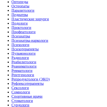
Ортопеды
Остеопаты
Паразитологи
Педиатры
Пластические хирурги
Подологи
Проктологи
Профпатологи
Психиатры
Психиатры-наркологи
Психологи
Психотерапевты
Пульмонологи
Радиологи
Реабилитологи
Реаниматологи
Ревматологи
Рентгенологи
Репродуктологи (ЭКО)
Рефлексотерапевты
Сексологи
Сомнологи
Спортивные врачи
Стоматологи
Сурдологи