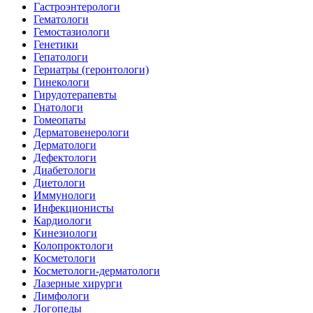
Гастроэнтерологи
Гематологи
Гемостазиологи
Генетики
Гепатологи
Гериатры (геронтологи)
Гинекологи
Гирудотерапевты
Гнатологи
Гомеопаты
Дерматовенерологи
Дерматологи
Дефектологи
Диабетологи
Диетологи
Иммунологи
Инфекционисты
Кардиологи
Кинезиологи
Колопроктологи
Косметологи
Косметологи-дерматологи
Лазерные хирурги
Лимфологи
Логопеды