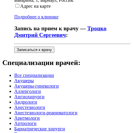
Баварина, 1
,
Барнаул, Россия
.
Адрес на карте
Подробнее о клинике
Запись на прием к врачу —
Троцко
Дмитрий Сергеевич
:
Записаться к врачу
Специализации врачей:
Все специализации
Акушеры
Акушеры-гинекологи
Аллергологи
Ангиохирурги
Андрологи
Анестезиологи
Анестезиологи-реаниматологи
Аритмологи
Артрологи
Бариатрические хирурги