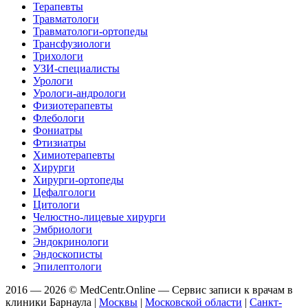
Терапевты
Травматологи
Травматологи-ортопеды
Трансфузиологи
Трихологи
УЗИ-специалисты
Урологи
Урологи-андрологи
Физиотерапевты
Флебологи
Фониатры
Фтизиатры
Химиотерапевты
Хирурги
Хирурги-ортопеды
Цефалгологи
Цитологи
Челюстно-лицевые хирурги
Эмбриологи
Эндокринологи
Эндоскописты
Эпилептологи
2016 — 2026 © MedCentr.Online — Сервис записи к врачам в
клиники Барнаула
|
Москвы
|
Московской области
|
Санкт-