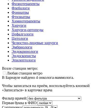
Физиотерапевты
Флебологи
Фониатры
Фтизиатры
Химиотерапевты
Хирурги
Хирурги-ортопеды
Цефалгологи
Цитологи
Челюстно-лицевые хирурги
Эмбриологи
Эндокринологи
Эндоскописты
Эпилептологи
Возле станции метро:
Любая станция метро
В Барнауле найдено
4
онколога-маммолога.
Чтобы записаться на приём, воспользуйтесь кнопкой
«Записаться» в карточке врача
Фильтр врачей:
Первая буква в ФИО:
Сортировка: