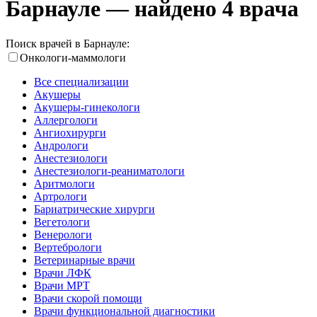
Барнауле — найдено 4 врача
Поиск врачей в Барнауле:
Онкологи-маммологи
Все специализации
Акушеры
Акушеры-гинекологи
Аллергологи
Ангиохирурги
Андрологи
Анестезиологи
Анестезиологи-реаниматологи
Аритмологи
Артрологи
Бариатрические хирурги
Вегетологи
Венерологи
Вертебрологи
Ветеринарные врачи
Врачи ЛФК
Врачи МРТ
Врачи скорой помощи
Врачи функциональной диагностики