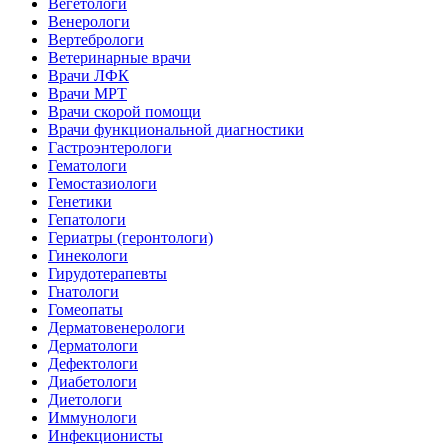
Вегетологи
Венерологи
Вертебрологи
Ветеринарные врачи
Врачи ЛФК
Врачи МРТ
Врачи скорой помощи
Врачи функциональной диагностики
Гастроэнтерологи
Гематологи
Гемостазиологи
Генетики
Гепатологи
Гериатры (геронтологи)
Гинекологи
Гирудотерапевты
Гнатологи
Гомеопаты
Дерматовенерологи
Дерматологи
Дефектологи
Диабетологи
Диетологи
Иммунологи
Инфекционисты