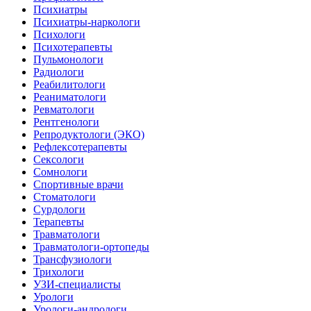
Психиатры
Психиатры-наркологи
Психологи
Психотерапевты
Пульмонологи
Радиологи
Реабилитологи
Реаниматологи
Ревматологи
Рентгенологи
Репродуктологи (ЭКО)
Рефлексотерапевты
Сексологи
Сомнологи
Спортивные врачи
Стоматологи
Сурдологи
Терапевты
Травматологи
Травматологи-ортопеды
Трансфузиологи
Трихологи
УЗИ-специалисты
Урологи
Урологи-андрологи