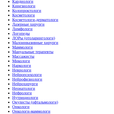
Кардиологи
Кинезиологи
Колопроктологи
Косметологи
Косметологи-дерматологи
Лазерные хирурги
Лимфологи
Логопеды
ЛОРы (отоларингологи)
Малоинвазивные хирурги
Маммологи
Мануальные терапевты
Массажисты
Микологи
Наркологи
Неврологи
Нейропсихологи
Нейрофизиологи
Нейрохирурги
Неонатологи
Нефрологи
Нутрициологи
Окулисты (офтальмологи)
Онкологи
Онкологи-маммологи