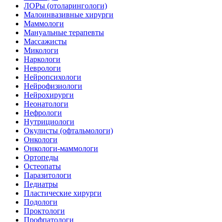
ЛОРы (отоларингологи)
Малоинвазивные хирурги
Маммологи
Мануальные терапевты
Массажисты
Микологи
Наркологи
Неврологи
Нейропсихологи
Нейрофизиологи
Нейрохирурги
Неонатологи
Нефрологи
Нутрициологи
Окулисты (офтальмологи)
Онкологи
Онкологи-маммологи
Ортопеды
Остеопаты
Паразитологи
Педиатры
Пластические хирурги
Подологи
Проктологи
Профпатологи