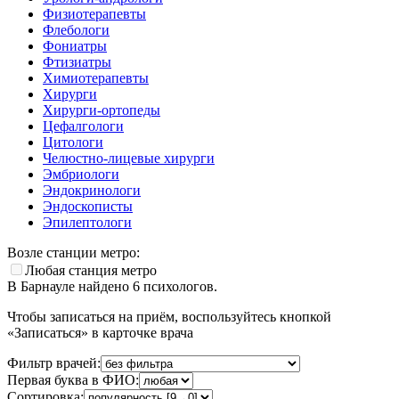
Физиотерапевты
Флебологи
Фониатры
Фтизиатры
Химиотерапевты
Хирурги
Хирурги-ортопеды
Цефалгологи
Цитологи
Челюстно-лицевые хирурги
Эмбриологи
Эндокринологи
Эндоскописты
Эпилептологи
Возле станции метро:
Любая станция метро
В Барнауле найдено
6
психологов.
Чтобы записаться на приём, воспользуйтесь кнопкой
«Записаться» в карточке врача
Фильтр врачей:
Первая буква в ФИО:
Сортировка: