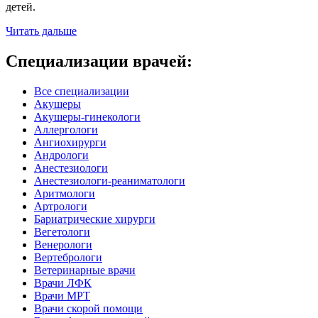
детей.
Читать дальше
Специализации врачей:
Все специализации
Акушеры
Акушеры-гинекологи
Аллергологи
Ангиохирурги
Андрологи
Анестезиологи
Анестезиологи-реаниматологи
Аритмологи
Артрологи
Бариатрические хирурги
Вегетологи
Венерологи
Вертебрологи
Ветеринарные врачи
Врачи ЛФК
Врачи МРТ
Врачи скорой помощи