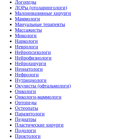
Логопеды
ЛОРы (отоларингологи)
Малоинвазивные хирурги
Маммологи
Мануальные терапевты
Массажисты
Микологи
Наркологи
Неврологи
Нейропсихологи
Нейрофизиологи
Нейрохирурги
Неонатологи
Нефрологи
Нутрициологи
Окулисты (офтальмологи)
Онкологи
Онкологи-маммологи
Ортопеды
Остеопаты
Паразитологи
Педиатры
Пластические хирурги
Подологи
Проктологи