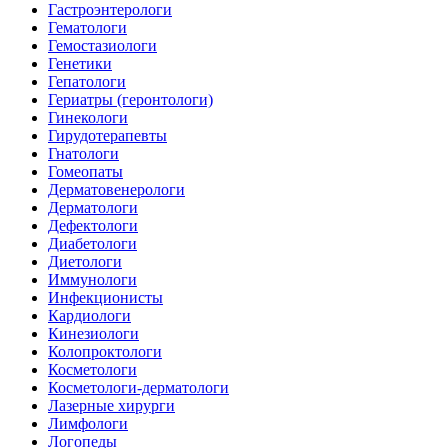
Гастроэнтерологи
Гематологи
Гемостазиологи
Генетики
Гепатологи
Гериатры (геронтологи)
Гинекологи
Гирудотерапевты
Гнатологи
Гомеопаты
Дерматовенерологи
Дерматологи
Дефектологи
Диабетологи
Диетологи
Иммунологи
Инфекционисты
Кардиологи
Кинезиологи
Колопроктологи
Косметологи
Косметологи-дерматологи
Лазерные хирурги
Лимфологи
Логопеды