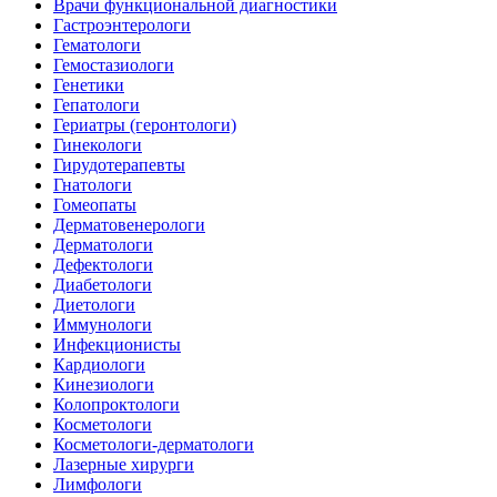
Врачи функциональной диагностики
Гастроэнтерологи
Гематологи
Гемостазиологи
Генетики
Гепатологи
Гериатры (геронтологи)
Гинекологи
Гирудотерапевты
Гнатологи
Гомеопаты
Дерматовенерологи
Дерматологи
Дефектологи
Диабетологи
Диетологи
Иммунологи
Инфекционисты
Кардиологи
Кинезиологи
Колопроктологи
Косметологи
Косметологи-дерматологи
Лазерные хирурги
Лимфологи