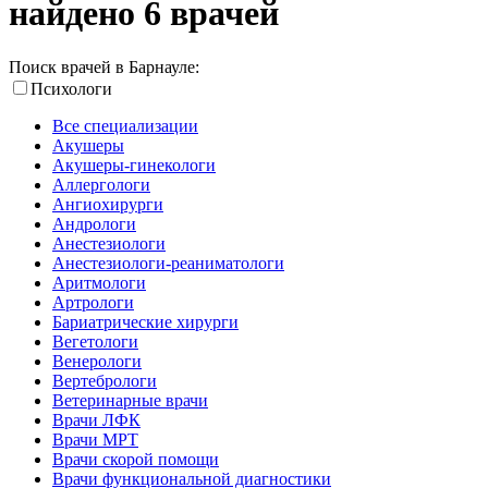
найдено 6 врачей
Поиск врачей в Барнауле:
Психологи
Все специализации
Акушеры
Акушеры-гинекологи
Аллергологи
Ангиохирурги
Андрологи
Анестезиологи
Анестезиологи-реаниматологи
Аритмологи
Артрологи
Бариатрические хирурги
Вегетологи
Венерологи
Вертебрологи
Ветеринарные врачи
Врачи ЛФК
Врачи МРТ
Врачи скорой помощи
Врачи функциональной диагностики