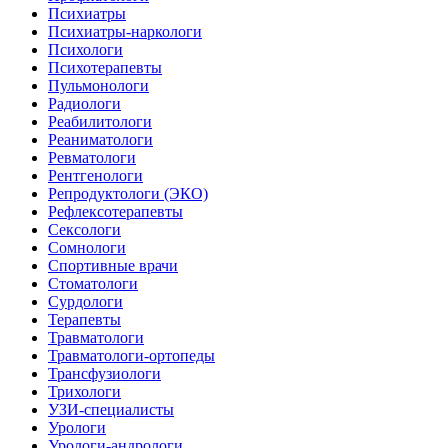
Психиатры
Психиатры-наркологи
Психологи
Психотерапевты
Пульмонологи
Радиологи
Реабилитологи
Реаниматологи
Ревматологи
Рентгенологи
Репродуктологи (ЭКО)
Рефлексотерапевты
Сексологи
Сомнологи
Спортивные врачи
Стоматологи
Сурдологи
Терапевты
Травматологи
Травматологи-ортопеды
Трансфузиологи
Трихологи
УЗИ-специалисты
Урологи
Урологи-андрологи