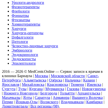
Урологи-андрологи
Физиотерапевты
Флебологи
Фониатры
Фтизиатры
Химиотерапевты
Хирурги
Хирурги-ортопеды
Цефалгологи
Цитологи
Челюстно-лицевые хирурги
Эмбриологи
Эндокринологи
Эндоскописты
Эпилептологи
2016 — 2026 © MedCentr.Online — Сервис записи к врачам в
клиники Барнаула
|
Москвы
|
Московской области
|
Санкт-
Петербурга
|
Альметьевска
|
Озёрска
|
Нальчика
|
Казани
|
Ярославля
|
Михайловска
|
Красноярска
|
Тюмени
|
Ижевска
|
Сургута
|
Тулы
|
Кургана
|
Мурманска
|
Глазова
|
Новокузнецка
|
Нижнего Новгорода
|
Белгорода
|
Тольятти
|
Архангельска
|
Махачкалы
|
Ялты
|
Сарапула
|
Армавира
|
Вышнего Волочка
|
Перми
|
Йошкар-Олы
|
Волжского
|
Владикавказа
|
Камбарки
|
Димитровграда
|
Все регионы (98)
.