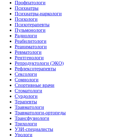
Профпатологи
Психиатры
Психиатры-наркологи
Психологи
Психотерапевты
Пульмонологи
Радиологи
Реабилитологи
Реаниматологи
Ревматологи
Рентгенологи
Репродуктологи (ЭКО)
Рефлексотерапевты
Сексологи
Сомнологи
Спортивные врачи
Стоматологи
Сурдологи
Терапевты
Травматологи
Травматологи-ортопеды
Трансфузиологи
Трихологи
УЗИ-специалисты
Урологи