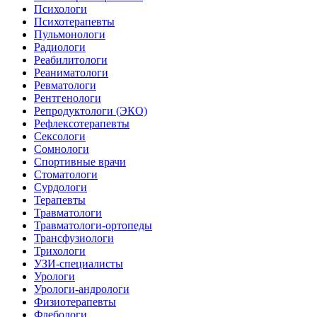
Психологи
Психотерапевты
Пульмонологи
Радиологи
Реабилитологи
Реаниматологи
Ревматологи
Рентгенологи
Репродуктологи (ЭКО)
Рефлексотерапевты
Сексологи
Сомнологи
Спортивные врачи
Стоматологи
Сурдологи
Терапевты
Травматологи
Травматологи-ортопеды
Трансфузиологи
Трихологи
УЗИ-специалисты
Урологи
Урологи-андрологи
Физиотерапевты
Флебологи