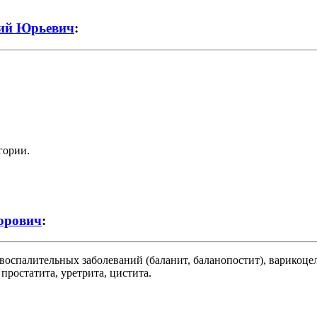
ий Юрьевич
:
гории.
орович
:
воспалительных заболеваний (баланит, баланопостит), варикоцел
ростатита, уретрита, цистита.