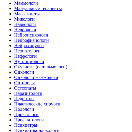
Маммологи
Мануальные терапевты
Массажисты
Микологи
Наркологи
Неврологи
Нейропсихологи
Нейрофизиологи
Нейрохирурги
Неонатологи
Нефрологи
Нутрициологи
Окулисты (офтальмологи)
Онкологи
Онкологи-маммологи
Ортопеды
Остеопаты
Паразитологи
Педиатры
Пластические хирурги
Подологи
Проктологи
Профпатологи
Психиатры
Психиатры-наркологи