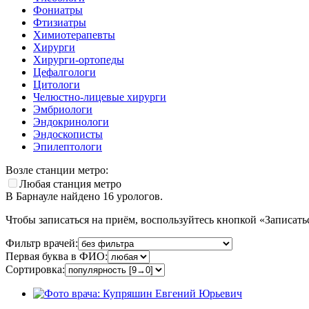
Фониатры
Фтизиатры
Химиотерапевты
Хирурги
Хирурги-ортопеды
Цефалгологи
Цитологи
Челюстно-лицевые хирурги
Эмбриологи
Эндокринологи
Эндоскописты
Эпилептологи
Возле станции метро:
Любая станция метро
В Барнауле найдено
16
урологов.
Чтобы записаться на приём, воспользуйтесь кнопкой «Записатьс
Фильтр врачей:
Первая буква в ФИО:
Сортировка: