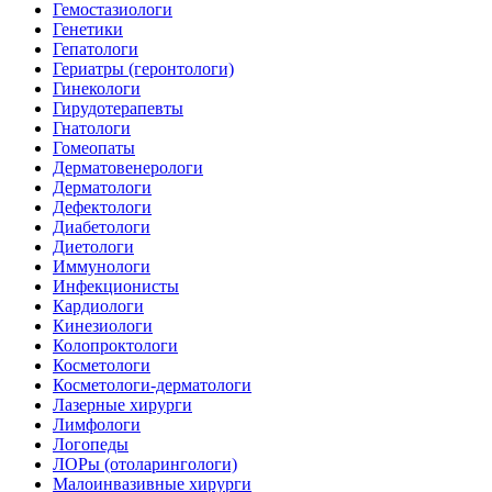
Гемостазиологи
Генетики
Гепатологи
Гериатры (геронтологи)
Гинекологи
Гирудотерапевты
Гнатологи
Гомеопаты
Дерматовенерологи
Дерматологи
Дефектологи
Диабетологи
Диетологи
Иммунологи
Инфекционисты
Кардиологи
Кинезиологи
Колопроктологи
Косметологи
Косметологи-дерматологи
Лазерные хирурги
Лимфологи
Логопеды
ЛОРы (отоларингологи)
Малоинвазивные хирурги