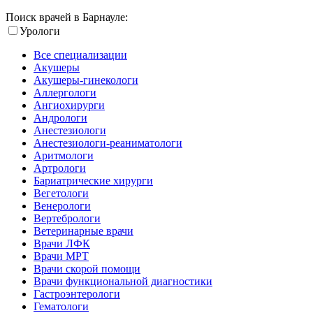
Поиск врачей в Барнауле:
Урологи
Все специализации
Акушеры
Акушеры-гинекологи
Аллергологи
Ангиохирурги
Андрологи
Анестезиологи
Анестезиологи-реаниматологи
Аритмологи
Артрологи
Бариатрические хирурги
Вегетологи
Венерологи
Вертебрологи
Ветеринарные врачи
Врачи ЛФК
Врачи МРТ
Врачи скорой помощи
Врачи функциональной диагностики
Гастроэнтерологи
Гематологи