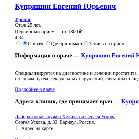
Купряшин
Евгений Юрьевич
Уролог
Стаж 25 лет.
Первичный прием —
от
1800 ₽
4.34
О враче
Где принимает
Запись на приём
Информация о враче —
Купряшин Евгений 
Специализируется на диагностике и лечении простатита,
половым путем, сексуальных нарушений, связанных с нед
Подробнее о враче
Адреса клиник, где принимает врач —
Купря
Лабораторная служба Хеликс на Сергея Ускова
.
Сергея Ускова, д. 33
,
Барнаул, Россия
.
Адрес на карте