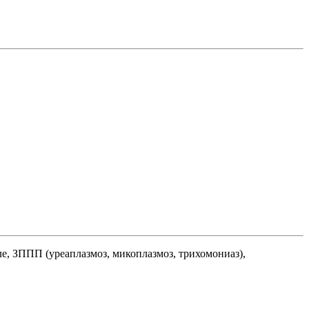
е, ЗППП (уреаплазмоз, микоплазмоз, трихомониаз),