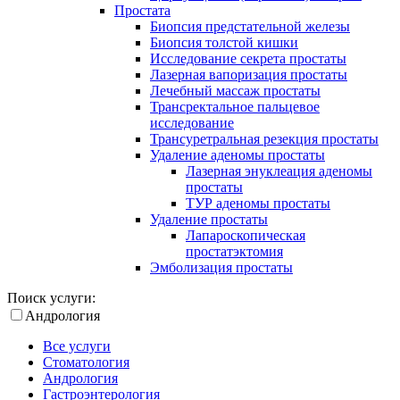
Простата
Биопсия предстательной железы
Биопсия толстой кишки
Исследование секрета простаты
Лазерная вапоризация простаты
Лечебный массаж простаты
Трансректальное пальцевое
исследование
Трансуретральная резекция простаты
Удаление аденомы простаты
Лазерная энуклеация аденомы
простаты
ТУР аденомы простаты
Удаление простаты
Лапароскопическая
простатэктомия
Эмболизация простаты
Поиск услуги:
Андрология
Все услуги
Стоматология
Андрология
Гастроэнтерология