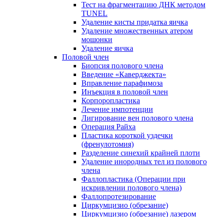
Тест на фрагментацию ДНК методом
TUNEL
Удаление кисты придатка яичка
Удаление множественных атером
мошонки
Удаление яичка
Половой член
Биопсия полового члена
Введение «Каверджекта»
Вправление парафимоза
Инъекция в половой член
Корпоропластика
Лечение импотенции
Лигирование вен полового члена
Операция Райха
Пластика короткой уздечки
(френулотомия)
Разделение синехий крайней плоти
Удаление инородных тел из полового
члена
Фаллопластика (Операции при
искривлении полового члена)
Фаллопротезирование
Циркумцизио (обрезание)
Циркумцизио (обрезание) лазером