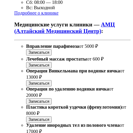
Сб:
08:00
—
18:00
Вс:
Выходной
Подробнее о клинике
Медицинские услуги клиники —
АМЦ
(Алтайский Медицинский Центр)
:
Вправление парафимоза
от
5000 ₽
Записаться
Лечебный массаж простаты
от
600 ₽
Записаться
Операция Винкельмана при водянке яичка
от
13000 ₽
Записаться
Операция по удалению водянки яичка
от
20000 ₽
Записаться
Пластика короткой уздечки (френулотомия)
от
8000 ₽
Записаться
Удаление инородных тел из полового члена
от
17000 ₽