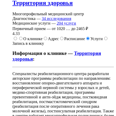
Территория здоровья
Многопрофильный медицинский центр
Диагностика —
34
исследования
Медицинские услуги —
204
услуги
Первичный прием —
от
1020
…
до
2465 ₽
4.33
О клинике
Адрес
Расписание
Услуги
Запись в клинику
Информация о клинике —
Территория
здоровья
:
Специалисты реабилитационного центра разработали
авторские программы реабилитации по направлениям:
восстановление опорно-двигательного аппарата и
периферической нервной системы у взрослых и детей,
медико-спортивная реабилитация, программы
превентивной и анти-эйдж медицины, постковидная
реабилитация, постмастэктомический синдром
(реабилитация после оперативного лечения рака
молочной железы), постинсультная реабилитация. Также
в центре работает многопрофильная поликлиника: более