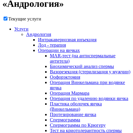
«Андрология»
Текущие услуги
Услуги
Андрология
Интракавернозная инъекция
Лод - терапия
Операции на яичках
MAR-тест (на антиспермальные
антитела)
Биохимический анализ спермы
Вазорезекция (стерилизация у мужчин)
Оофорэктомия
Операция Винкельмана при водянке
яичка
Операция Мармара
Операция по удалению водянки яичка
Пластика оболочек яичка
(Винкельмана)
Протезирование яичка
Спермограмма
Спермограмма по Крюгеру
Тест на криотолерантность спермы