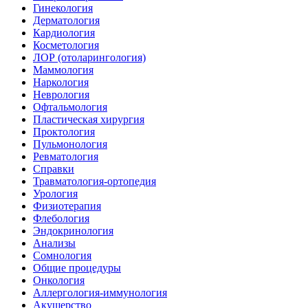
Гинекология
Дерматология
Кардиология
Косметология
ЛОР (отоларингология)
Маммология
Наркология
Неврология
Офтальмология
Пластическая хирургия
Проктология
Пульмонология
Ревматология
Справки
Травматология-ортопедия
Урология
Физиотерапия
Флебология
Эндокринология
Анализы
Сомнология
Общие процедуры
Онкология
Аллергология-иммунология
Акушерство