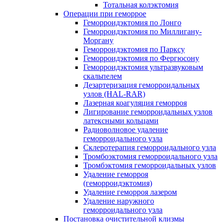
Тотальная колэктомия
Операции при геморрое
Геморроидэктомия по Лонго
Геморроидэктомия по Миллигану-
Моргану
Геморроидэктомия по Парксу
Геморроидэктомия по Фергюсону
Геморроидэктомия ультразвуковым
скальпелем
Дезартеризация геморроидальных
узлов (HAL-RAR)
Лазерная коагуляция геморроя
Лигирование геморроидальных узлов
латексными кольцами
Радиоволновое удаление
геморроидального узла
Склеротерапия геморроидального узла
Тромбоэктомия геморроидального узла
Тромбэктомия геморроидальных узлов
Удаление геморроя
(геморроидэктомия)
Удаление геморроя лазером
Удаление наружного
геморроидального узла
Постановка очистительной клизмы