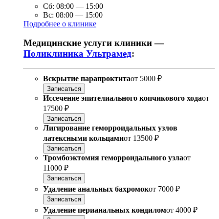
Сб:
08:00
—
15:00
Вс:
08:00
—
15:00
Подробнее о клинике
Медицинские услуги клиники —
Поликлиника Ультрамед
:
Вскрытие парапроктита
от
5000 ₽
Записаться
Иссечение эпителиального копчикового хода
от
17500 ₽
Записаться
Лигирование геморроидальных узлов
латексными кольцами
от
13500 ₽
Записаться
Тромбоэктомия геморроидального узла
от
11000 ₽
Записаться
Удаление анальных бахромок
от
7000 ₽
Записаться
Удаление перианальных кондилом
от
4000 ₽