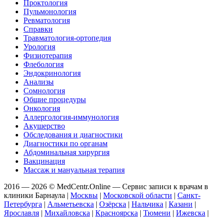
Проктология
Пульмонология
Ревматология
Справки
Травматология-ортопедия
Урология
Физиотерапия
Флебология
Эндокринология
Анализы
Сомнология
Общие процедуры
Онкология
Аллергология-иммунология
Акушерство
Обследования и диагностики
Диагностики по органам
Абдоминальная хирургия
Вакцинация
Массаж и мануальная терапия
2016 — 2026 © MedCentr.Online — Сервис записи к врачам в
клиники Барнаула
|
Москвы
|
Московской области
|
Санкт-
Петербурга
|
Альметьевска
|
Озёрска
|
Нальчика
|
Казани
|
Ярославля
|
Михайловска
|
Красноярска
|
Тюмени
|
Ижевска
|