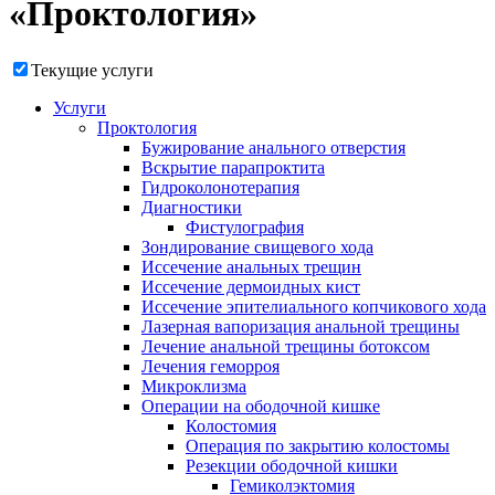
«Проктология»
Текущие услуги
Услуги
Проктология
Бужирование анального отверстия
Вскрытие парапроктита
Гидроколонотерапия
Диагностики
Фистулография
Зондирование свищевого хода
Иссечение анальных трещин
Иссечение дермоидных кист
Иссечение эпителиального копчикового хода
Лазерная вапоризация анальной трещины
Лечение анальной трещины ботоксом
Лечения геморроя
Микроклизма
Операции на ободочной кишке
Колостомия
Операция по закрытию колостомы
Резекции ободочной кишки
Гемиколэктомия