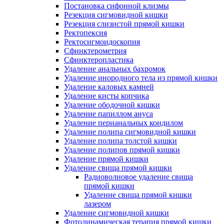
Постановка сифонной клизмы
Резекция сигмовидной кишки
Резекция слизистой прямой кишки
Ректопексия
Ректосигмоидоскопия
Сфинктерометрия
Сфинктеропластика
Удаление анальных бахромок
Удаление инородного тела из прямой кишки
Удаление каловых камней
Удаление кисты копчика
Удаление ободочной кишки
Удаление папиллом ануса
Удаление перианальных кондилом
Удаление полипа сигмовидной кишки
Удаление полипа толстой кишки
Удаление полипов прямой кишки
Удаление прямой кишки
Удаление свища прямой кишки
Радиоволновое удаление свища
прямой кишки
Удаление свища прямой кишки
лазером
Удаление сигмовидной кишки
Фотодинамическая терапия прямой кишки